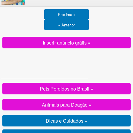
Próxima »
« Anterior
Inserir anúncio grátis »
Pets Perdidos no Brasil »
Animais para Doação »
Dicas e Cuidados »