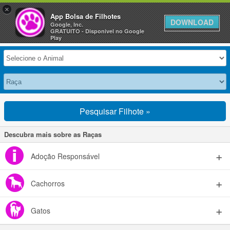
×
Anuncie Grátis »
App Bolsa de Filhotes
DOWNLOAD
Google, Inc.
GRATUITO - Disponivel no Google
Selecione seu Animal
Play
Pesquisar Filhote »
Descubra mais sobre as Raças
Adoção Responsável
Cachorros
Gatos