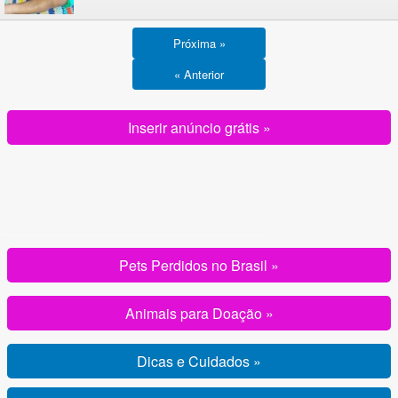
Próxima »
« Anterior
Inserir anúncio grátis »
Pets Perdidos no Brasil »
Animais para Doação »
Dicas e Cuidados »