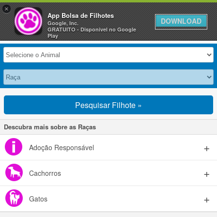
×
Anuncie Grátis »
App Bolsa de Filhotes
DOWNLOAD
Google, Inc.
GRATUITO - Disponivel no Google
Selecione seu Animal
Play
Pesquisar Filhote »
Descubra mais sobre as Raças
Adoção Responsável
Cachorros
Gatos