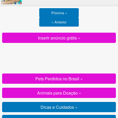
Próxima »
« Anterior
Inserir anúncio grátis »
Pets Perdidos no Brasil »
Animais para Doação »
Dicas e Cuidados »