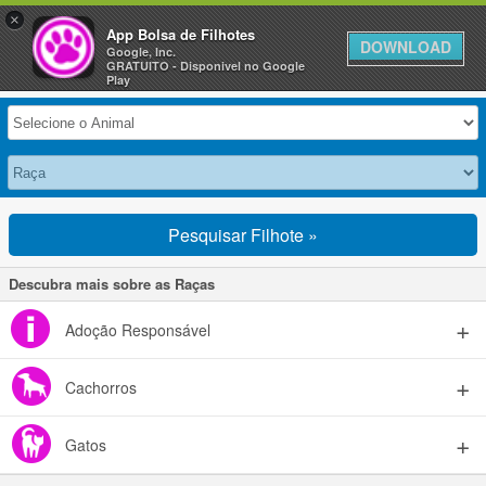
×
Anuncie Grátis »
App Bolsa de Filhotes
DOWNLOAD
Google, Inc.
GRATUITO - Disponivel no Google
Selecione seu Animal
Play
Pesquisar Filhote »
Descubra mais sobre as Raças
Adoção Responsável
Cachorros
Gatos