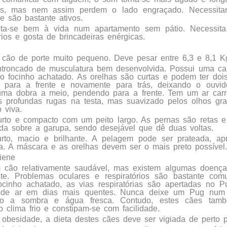
os, mas nem assim perdem o lado engraçado. Necessi
 e são bastante ativos.
ta-se bem à vida num apartamento sem pátio. Necessi
rios e gosta de brincadeiras enérgicas.
cão de porte muito pequeno. Deve pesar entre 6,3 e 8,1 K
troncado de musculatura bem desenvolvida. Possui uma c
 focinho achatado. As orelhas são curtas e podem ter dois 
 para a frente e novamente para trás, deixando o ouvid
uma dobra a meio, pendendo para a frente. Tem um ar car
s profundas rugas na testa, mas suavizado pelos olhos gr
 viva.
rto e compacto com um peito largo. As pernas são retas e 
da sobre a garupa, sendo desejável que dê duas voltas.
rto, macio e brilhante. A pelagem pode ser prateada, apr
ta. A máscara e as orelhas devem ser o mais preto possível
iene
cão relativamente saudável, mas existem algumas doença
nte. Problemas oculares e respiratórios são bastante com
ocinho achatado, as vias respiratórias são apertadas no 
a de ar em dias mais quentes. Nunca deixe um Pug num 
so a sombra e água fresca. Contudo, estes cães tam
o clima frio e constipam-se com facilidade.
obesidade, a dieta destes cães deve ser vigiada de perto 