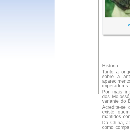
História
Tanto a ori
sobre a an
apareciment
imperadores 
Por mais in
dos Molossó
variante do 
Acredita-se
existe que
mantidos com
Da China, ac
como compan