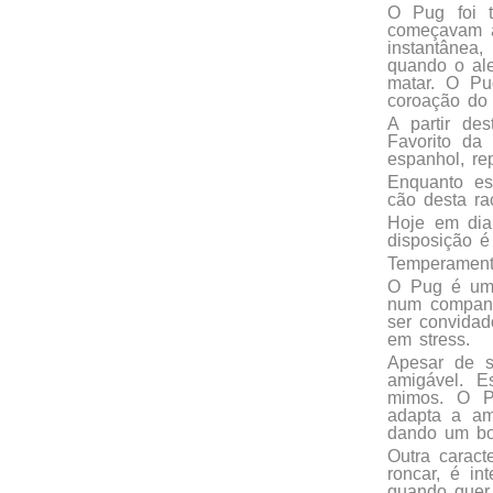
O Pug foi t
começavam a
instantânea,
quando o ale
matar. O Pu
coroação do 
A partir de
Favorito da 
espanhol, re
Enquanto es
cão desta ra
Hoje em dia
disposição é
Temperamen
O Pug é um c
num companh
ser convidad
em stress.
Apesar de s
amigável. E
mimos. O P
adapta a am
dando um bo
Outra caract
roncar, é i
quando quer