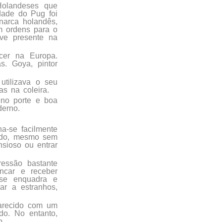
Holandeses que
dade do Pug foi
narca holandês,
m ordens para o
ve presente na
cer na Europa.
s. Goya, pintor
utilizava o seu
s na coleira.
no porte e boa
derno.
a-se facilmente
lado, mesmo sem
nsioso ou entrar
essão bastante
ncar e receber
 se enquadra e
ar a estranhos,
 parecido com um
do. No entanto,
o.