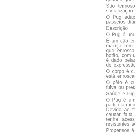
São teimos
socialização
O Pug adap
passeios diá
Descrição
O Pug é um 
É um cão en
maciça com o
que enrosca
botão, com 
é dado pela
de expressão
O corpo é cu
está enrosca
O pêlo é cu
fulva ou pre
Saúde e Hig
O Pug é um 
particularme
Devido ao f
causar falt
tenha aces
resistentes a
Propensos à 