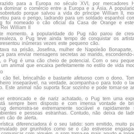
razido para a Europa no século XVI, por mercadores 
 dominar o comércio entre a Europa e a Ásia. A populari
 sobretudo porque salvou a vida do príncipe William II, mo
rtou para o perigo, ladrando para um soldado espanhol co
g foi nomeado o cão oficial da Casa de Orange e este
Rei William II
ste momento, a popularidade do Pug não parou de cres
realeza, o Pug teve ainda tempo de conquistar os artista
presentou inúmeras vezes este pequeno cão.
tava na prisão, Josefina, mulher de Napoleão Bonaparte, 
ça para enviar mensagens secretas ao marido, escondendo-a
, o Pug é uma cão cheio de potencial. Com o seu peque
 um animal que encaixa perfeitamente no estilo de vida mo
to
ão fiel, brincalhão e bastante afetuoso com o dono. Torn
eiro inseparável, na verdade, acompanha-o para todo o 
o. Este animal não suporta ficar sozinho e pode tornar-se a
er entroncado e de nariz achatado, o Pug tem uma expr
stá sempre bem disposto e com imensa vontade de bri
ug demonstra-se extremamente sociável e rapidamente
bientes e pessoas estranhas. Contudo, não deixa de ladr
m cão de alerta.
erística diferenciadora é o seu latido: som emitido, muito
ntervalado por grunhidos como se o cão estivesse engasga
 comunicar com alguém, o som torna-se mais agudo e long