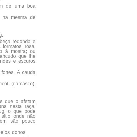
tam de uma boa
ta na mesma de
g.
abeça redonda e
formatos: rosa,
o à mostra; ou
rancudo que lhe
andes e escuros
fortes. A cauda
icot (damasco),
.
s que o afetam
uns nesta raça.
Pug, o que pode
sítio onde não
bém são pouco
pelos donos.