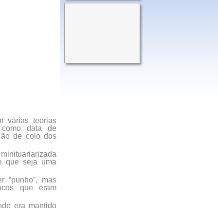
 várias teorias
. como data de
cão de colo dos
inituariarizada
de que seja uma
er “punho”, mas
acos que eram
nde era mantido