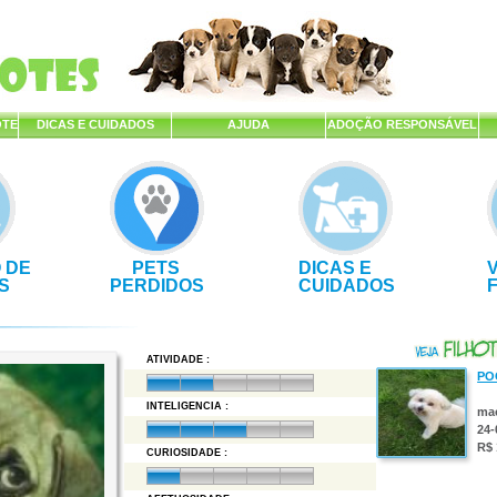
OTE
DICAS E CUIDADOS
AJUDA
ADOÇÃO RESPONSÁVEL
 DE
PETS
DICAS E
S
PERDIDOS
CUIDADOS
ATIVIDADE :
PO
INTELIGENCIA :
ma
24-
R$ 
CURIOSIDADE :