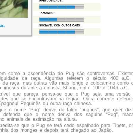
AFETUOSIDADE :
TAMANHO :
PUG
SOCIAVEL COM OUTOS CAES :
gem como a ascendência do Pug são controversas. Existem
tiguidade da raça. Algumas referem o século 400 a.C
o da raça, mas outras vão mais longe e colocam-no como 
chineses durante a dinastia Shang, entre 100 e 1046 a.C.
crível que pareça, pensa-se que o Pug seja uma versão m
ides que se encontravam na região. Outra corrente defen
Épagneul Pequinês ou outra raça chinesa.
 que o nome “Pug” derive do latim “pugnus”, que quer diz
m defenda que o nome deriva dos saguins “Pug”, mac
o animais de estimação na altura.
redita-se que o Pug se terá cedo espalhado para Tibete, o
hia dos monges e depois terá chegado ao Japão.