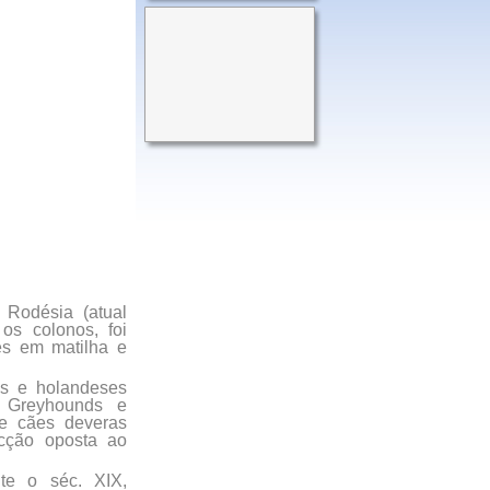
 Rodésia (atual
os colonos, foi
es em matilha e
es e holandeses
, Greyhounds e
de cães deveras
ecção oposta ao
te o séc. XIX,