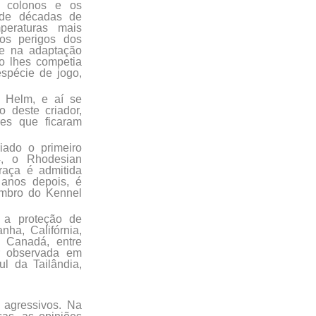
s colonos e os
o de décadas de
eraturas mais
aos perigos dos
de na adaptação
o lhes competia
espécie de jogo,
s Helm, e aí se
 deste criador,
es que ficaram
ado o primeiro
4, o Rhodesian
raça é admitida
anos depois, é
embro do Kennel
 a proteção de
ha, Califórnia,
, Canadá, entre
er observada em
l da Tailândia,
 agressivos. Na