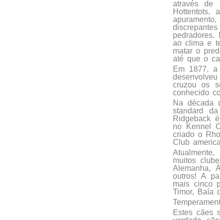
através de
Hottentots,
apuramento
discrepantes
pedradores.
ao clima e t
matar o pred
até que o ca
Em 1877, a 
desenvolveu 
cruzou os s
conhecido c
Na década d
standard da
Ridgeback é
no Kennel C
criado o Rh
Club americ
Atualmente,
muitos clube
Alemanha, Áu
outros! A p
mais cinco 
Timor, Baía 
Temperamen
Estes cães s