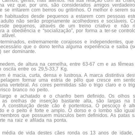
 calmos, gentis, mas atentos. Na sua relação com as crianç
ma vez que, por uns, são considerados amigos verdadeiro
de se irritarem com berros ou gritinhos. O melhor é serem su
m habituados desde pequenos a estarem com pessoas estr
adulto não serão propriamente acolhedores e sociáveis. C
esde pequenos, através de um treino criativo e não ríg
ra a obediência e “socialização”, por forma a ter-se contro
 afável.
terminados, extremamente corajosos e independentes, que
ecessário que o dono tenha alguma experiência e saiba (s
e) ser dominante.
edem, de altura na cernelha, entre 63-67 cm e as fêmeas
 oscila entre os 29,5-33,7 Kg.
m é macia, curta, densa e lustrosa. A marca distintiva des
 pelagem formar uma estria de pêlo que cresce em sentid
una vertebral. As cores permitidas são o trigo claro e o tr
risco branco no peito.
largo e achatado e o chanfro bem definido. Os olhos 
e as orelhas de inserção bastante alta, são largas na 
. A constituição deste cão é portentosa. O pescoço é al
do e o peito é forte e amplo. O dorso e o lombo são igual
 membros que possuem músculos bem definidos. As patas 
rte na raiz e afilada na ponta.
 média de vida destes cães ronda os 13 anos de idade,