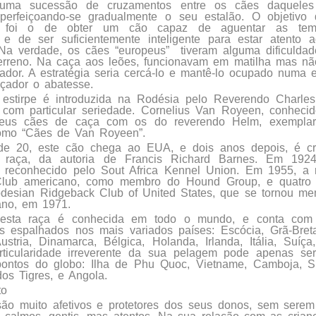
 uma sucessão de cruzamentos entre os cães daquele
 aperfeiçoando-se gradualmente o seu estalão. O objetiv
, foi o de obter um cão capaz de aguentar as temp
 e de ser suficientemente inteligente para estar atento 
 Na verdade, os cães “europeus”
tiveram alguma dificulda
erreno. Na caça aos leões, funcionavam em matilha mas nã
ador. A estratégia seria cercá-lo e mantê-lo ocupado numa 
çador o abatesse.
estirpe é introduzida na Rodésia pelo Reverendo Charle
com particular seriedade. Cornelius Van Royeen, conhecido
eus cães de caça com os do reverendo Helm, exemplar
omo “Cães de Van Royeen”.
e 20, este cão chega ao EUA, e dois anos depois, é cri
 raça, da autoria de Francis Richard Barnes. Em 192
 reconhecido pelo Sout Africa Kennel Union. Em 1955, a 
lub americano, como membro do Hound Group, e quatro 
odesian Ridgeback Club of United States, que se tornou m
ano, em 1971.
 esta raça é conhecida em todo o mundo, e conta com
s espalhados nos mais variados países: Escócia, Grã-Bretan
stria, Dinamarca, Bélgica, Holanda, Irlanda, Itália, Suíça
articularidade irreverente da sua pelagem pode apenas s
pontos do globo: Ilha de Phu Quoc, Vietname, Camboja, Su
dos Tigres, e Angola.
to
ão muito afetivos e protetores dos seus donos, sem serem