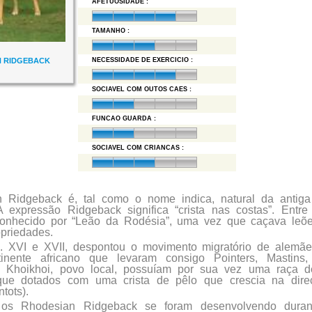
AFETUOSIDADE :
TAMANHO :
N RIDGEBACK
NECESSIDADE DE EXERCICIO :
SOCIAVEL COM OUTOS CAES :
FUNCAO GUARDA :
SOCIAVEL COM CRIANCAS :
 Ridgeback é, tal como o nome indica, natural da antiga
 expressão Ridgeback significa “crista nas costas”. Entre 
conhecido por “Leão da Rodésia”, uma vez que caçava leõ
priedades.
c. XVI e XVII, despontou o movimento migratório de alemã
inente africano que levaram consigo Pointers, Mastins
s Khoikhoi, povo local, possuíam por sua vez uma raça 
orque dotados com uma crista de pêlo que crescia na dir
tots).
os Rhodesian Ridgeback se foram desenvolvendo duran