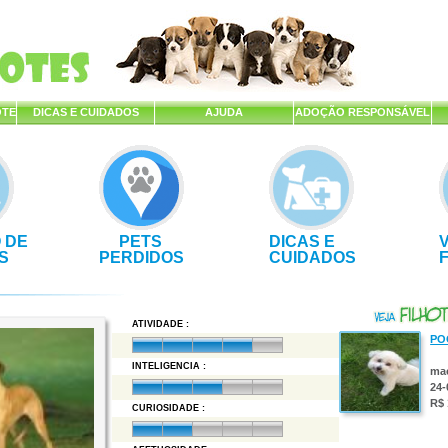
OTE
DICAS E CUIDADOS
AJUDA
ADOÇÃO RESPONSÁVEL
 DE
PETS
DICAS E
S
PERDIDOS
CUIDADOS
ATIVIDADE :
PO
INTELIGENCIA :
ma
24-
R$ 
CURIOSIDADE :