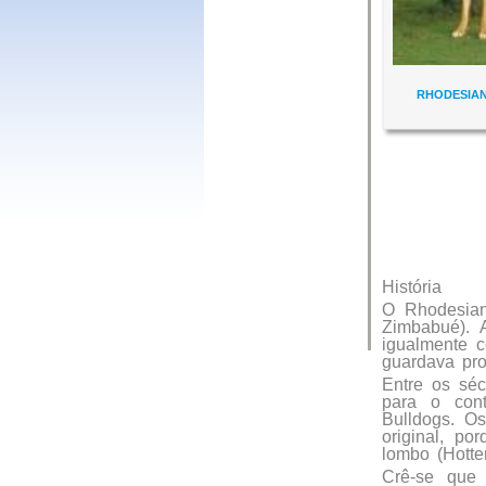
RHODESIA
História
O Rhodesian
Zimbabué). A
igualmente 
guardava pro
Entre os sé
para o cont
Bulldogs. O
original, p
lombo (Hotten
Crê-se que 