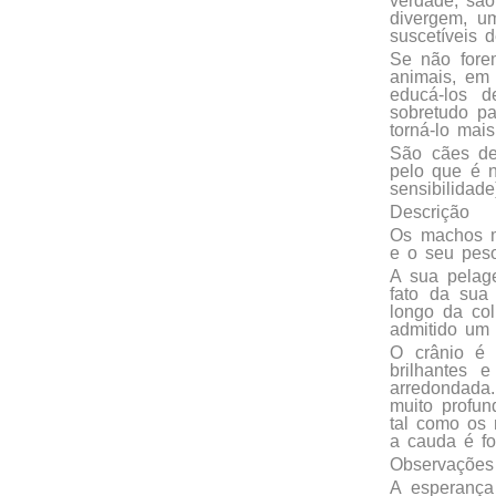
verdade, são
divergem, u
suscetíveis 
Se não fore
animais, em 
educá-los d
sobretudo pa
torná-lo mais
São cães de
pelo que é n
sensibilidad
Descrição
Os machos m
e o seu peso
A sua pelage
fato da sua
longo da col
admitido um 
O crânio é 
brilhantes 
arredondada
muito profun
tal como os
a cauda é fo
Observações
A esperança