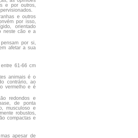
as, as opiniões
s e por outros,
pervisionados.
anhas e outros
onvém por isso,
ido, orientado
lo neste cão e a
 pensam por si,
em afetar a sua
 entre 61-66 cm
tes animais é o
o contrário, ao
igo vermelho e é
são redondos e
base, de ponta
to, musculoso e
mente robustos,
são compactas e
 mas apesar de