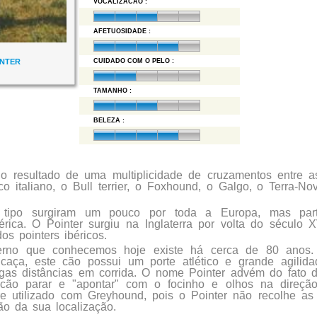
VOCALIZACAO :
AFETUOSIDADE :
INTER
CUIDADO COM O PELO :
TAMANHO :
BELEZA :
o resultado de uma multiplicidade de cruzamentos entre a
co italiano, o Bull terrier, o Foxhound, o Galgo, o Terra-No
 tipo surgiram um pouco por toda a Europa, mas part
érica. O Pointer surgiu na Inglaterra por volta do século 
os pointers ibéricos.
erno que conhecemos hoje existe há cerca de 80 anos
 caça, este cão possui um porte atlético e grande agilid
ngas distâncias em corrida. O nome Pointer advém do fato d
cão parar e "apontar" com o focinho e olhos na direção
e utilizado com Greyhound, pois o Pointer não recolhe as
ão da sua localização.