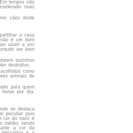
. Em tempos não
nsiderado mais
ros cães deste
artilhar a casa
r não é um bom
 mas usam a voz
contudo ser bem
starem sozinhos
er destrutivo.
 acolhidos como
ores animais de
dado para quem
 horas por dia.
onde se destaca
te peculiar pois
A cor do nariz é
to médio, sendo
oante a cor da
 descaídas e o