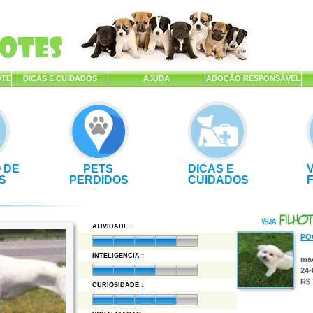
OTE
DICAS E CUIDADOS
AJUDA
ADOÇÃO RESPONSÁVEL
 DE
PETS
DICAS E
S
PERDIDOS
CUIDADOS
ATIVIDADE :
PO
INTELIGENCIA :
ma
24-
R$ 
CURIOSIDADE :