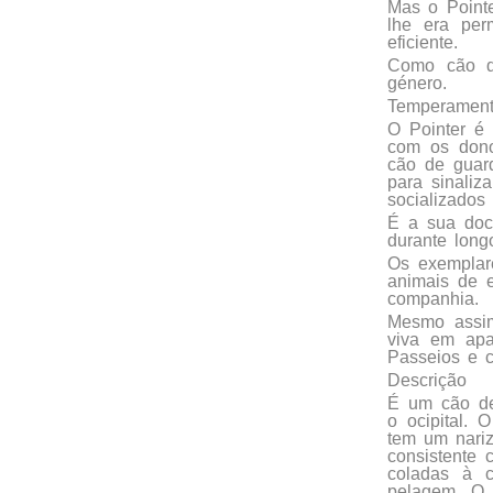
Mas o Point
lhe era per
eficiente.
Como cão de
género.
Temperamen
O Pointer é 
com os dono
cão de guard
para sinali
socializados 
É a sua doc
durante long
Os exemplar
animais de 
companhia.
Mesmo assim
viva em apa
Passeios e c
Descrição
É um cão de 
o ocipital. 
tem um nariz
consistente
coladas à 
pelagem. O 