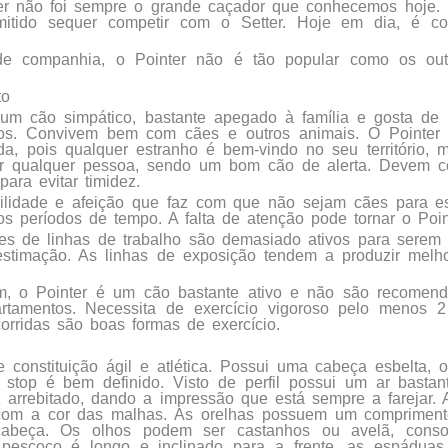
er não foi sempre o grande caçador que conhecemos hoje
mitido sequer competir com o Setter. Hoje em dia, é co
 companhia, o Pointer não é tão popular como os out
to
um cão simpático, bastante apegado à família e gosta de p
s. Convivem bem com cães e outros animais. O Pointe
a, pois qualquer estranho é bem-vindo no seu território,
zar qualquer pessoa, sendo um bom cão de alerta. Devem 
para evitar timidez.
ilidade e afeição que faz com que não sejam cães para e
os períodos de tempo. A falta de atenção pode tornar o Point
es de linhas de trabalho são demasiado ativos para serem
estimação. As linhas de exposição tendem a produzir melh
, o Pointer é um cão bastante ativo e não são recomen
rtamentos. Necessita de exercício vigoroso pelo menos 2
orridas são boas formas de exercício.
constituição ágil e atlética. Possui uma cabeça esbelta, 
O stop é bem definido. Visto de perfil possui um ar bastan
 arrebitado, dando a impressão que está sempre a farejar. 
 com a cor das malhas. As orelhas possuem um comprimen
cabeça. Os olhos podem ser castanhos ou avelã, cons
pescoço é longo e inclinado para a frente, as espáduas