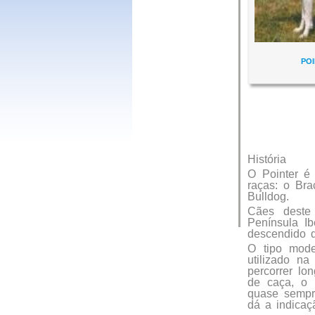
PO
História
O Pointer é 
raças: o Bra
Bulldog.
Cães deste
Península Ib
descendido d
O tipo mod
utilizado na
percorrer lo
de caça, o 
quase sempr
dá a indicaç