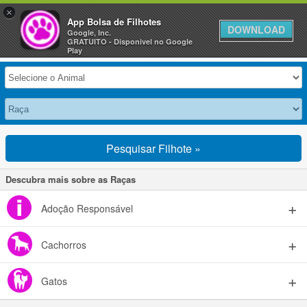
×
Anuncie Grátis »
App Bolsa de Filhotes
DOWNLOAD
Google, Inc.
GRATUITO - Disponivel no Google
Selecione seu Animal
Play
Pesquisar Filhote »
Descubra mais sobre as Raças
Adoção Responsável
Cachorros
Gatos