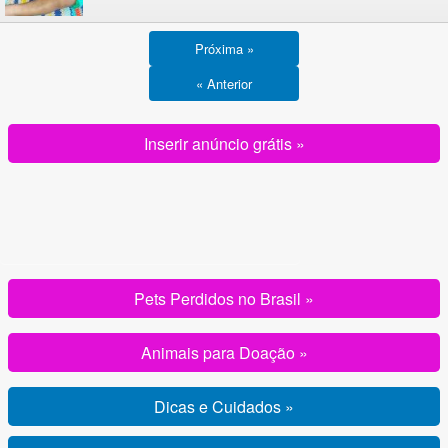
Próxima »
« Anterior
Inserir anúncio grátis »
Pets Perdidos no Brasil »
Animais para Doação »
Dicas e Cuidados »