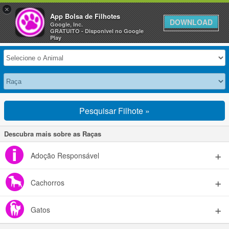
×
Anuncie Grátis »
App Bolsa de Filhotes
DOWNLOAD
Google, Inc.
GRATUITO - Disponivel no Google
Selecione seu Animal
Play
Pesquisar Filhote »
Descubra mais sobre as Raças
Adoção Responsável
Cachorros
Gatos