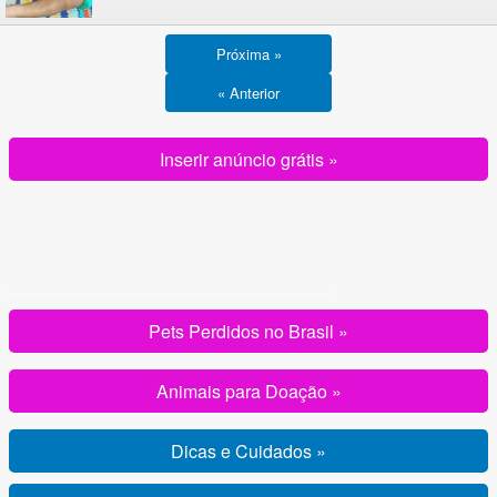
Próxima »
« Anterior
Inserir anúncio grátis »
Pets Perdidos no Brasil »
Animais para Doação »
Dicas e Cuidados »