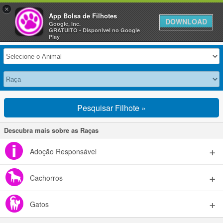
×
Anuncie Grátis »
App Bolsa de Filhotes
DOWNLOAD
Google, Inc.
GRATUITO - Disponivel no Google
Selecione seu Animal
Play
Pesquisar Filhote »
Descubra mais sobre as Raças
Adoção Responsável
Cachorros
Gatos