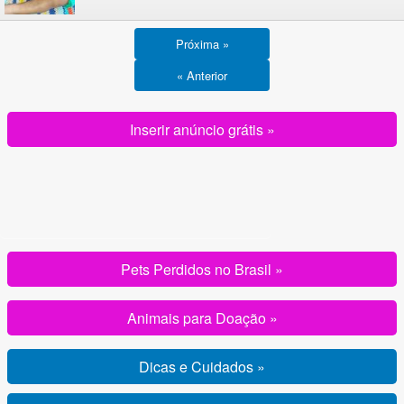
Próxima »
« Anterior
Inserir anúncio grátis »
Pets Perdidos no Brasil »
Animais para Doação »
Dicas e Cuidados »