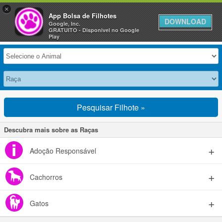
×
Anuncie Grátis »
App Bolsa de Filhotes
DOWNLOAD
Google, Inc.
GRATUITO - Disponivel no Google
Selecione seu Animal
Play
Pesquisar Filhote »
Descubra mais sobre as Raças
Adoção Responsável
Cachorros
Gatos