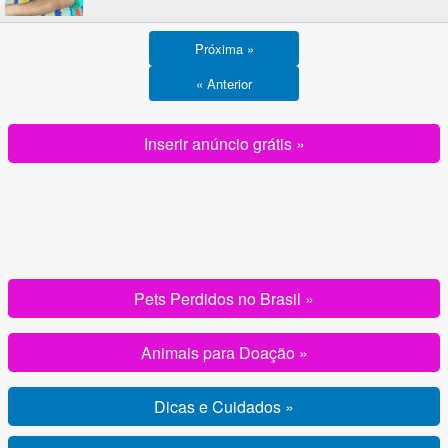
Próxima »
« Anterior
Inserir anúncio grátis »
Pets Perdidos no Brasil »
Animais para Doação »
Dicas e Cuidados »