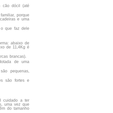
 cão dócil (até
familiar, porque
ncadeiras e uma
 o que faz dele
orma: abaixo de
ixo de 11,4Kg é
rcas brancas).
 dotada de uma
 são pequenas,
es são fortes e
l cuidado a ter
as, uma vez que
dvêm do tamanho