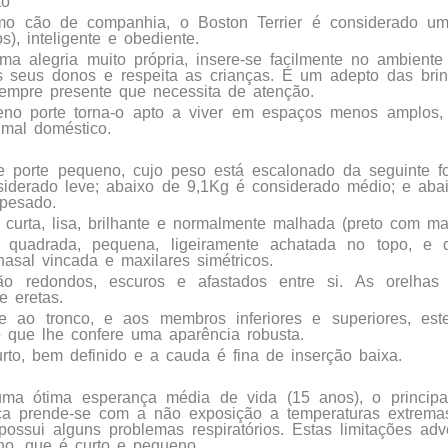
to
omo cão de companhia, o Boston Terrier é considerado um
s), inteligente e obediente.
a alegria muito própria, insere-se facilmente no ambiente 
s seus donos e respeita as crianças. É um adepto das bri
empre presente que necessita de atenção.
no porte torna-o apto a viver em espaços menos amplos,
mal doméstico.
 porte pequeno, cujo peso está escalonado da seguinte f
siderado leve; abaixo de 9,1Kg é considerado médio; e aba
 pesado.
curta, lisa, brilhante e normalmente malhada (preto com ma
quadrada, pequena, ligeiramente achatada no topo, e
nasal vincada e maxilares simétricos.
o redondos, escuros e afastados entre si. As orelhas
e eretas.
te ao tronco, e aos membros inferiores e superiores, est
 que lhe confere uma aparência robusta.
rto, bem definido e a cauda é fina de inserção baixa.
ma ótima esperança média de vida (15 anos), o principa
ça prende-se com a não exposição a temperaturas extrem
possui alguns problemas respiratórios. Estas limitações a
ho, que é curto e pequeno.