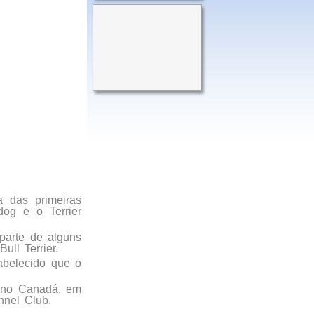
a das primeiras
dog e o Terrier
 parte de alguns
ll Terrier.
abelecido que o
o no Canadá, em
nnel Club.