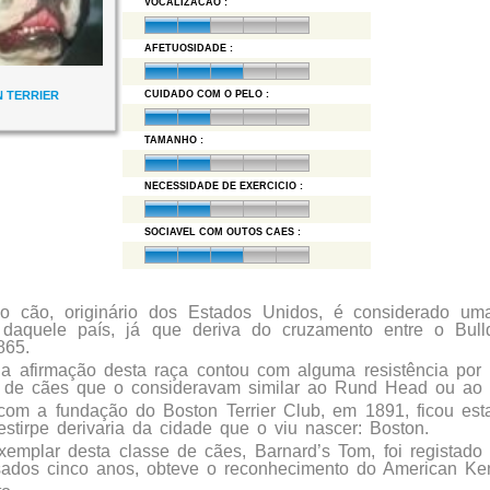
VOCALIZACAO :
AFETUOSIDADE :
 TERRIER
CUIDADO COM O PELO :
TAMANHO :
NECESSIDADE DE EXERCICIO :
SOCIAVEL COM OUTOS CAES :
o cão, originário dos Estados Unidos, é considerado um
 daquele país, já que deriva do cruzamento entre o Bull
865.
, a afirmação desta raça contou com alguma resistência por
 de cães que o consideravam similar ao Rund Head ou ao Bu
com a fundação do Boston Terrier Club, em 1891, ficou est
stirpe derivaria da cidade que o viu nascer: Boston.
xemplar desta classe de cães, Barnard’s Tom, foi registad
sados cinco anos, obteve o reconhecimento do American Ke