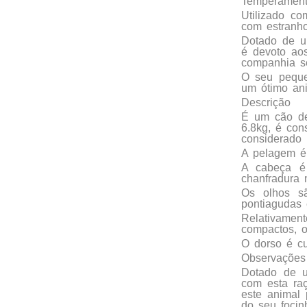
Temperamen
Utilizado c
com estranho
Dotado de um
é devoto ao
companhia s
O seu peque
um ótimo ani
Descrição
É um cão de
6.8kg, é con
considerado
A pelagem é 
A cabeça é 
chanfradura 
Os olhos sã
pontiagudas 
Relativamen
compactos, o
O dorso é cu
Observações
Dotado de u
com esta ra
este animal 
do seu focin