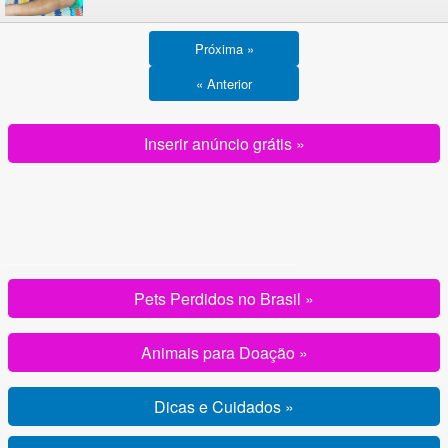
Próxima »
« Anterior
Inserir anúncio grátis »
Pets Perdidos no Brasil »
Animais para Doação »
Dicas e Cuidados »