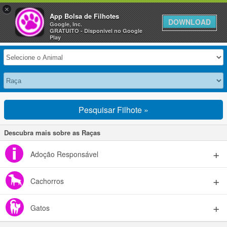
×
Anuncie Grátis »
App Bolsa de Filhotes
DOWNLOAD
Google, Inc.
GRATUITO - Disponivel no Google
Selecione seu Animal
Play
Pesquisar Filhote »
Descubra mais sobre as Raças
Adoção Responsável
Cachorros
Gatos