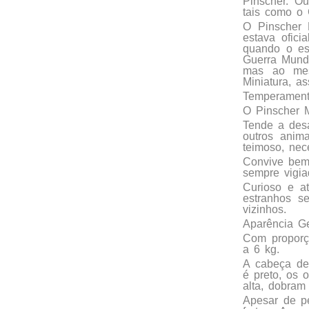
Pinscher. Ou
tais como o 
O Pinscher 
estava ofic
quando o est
Guerra Mundi
mas ao mes
Miniatura, a
Temperamen
O Pinscher M
Tende a desa
outros anim
teimoso, nec
Convive bem
sempre vigi
Curioso e a
estranhos s
vizinhos.
Aparência Ge
Com proporçõ
a 6 kg.
A cabeça dev
é preto, os 
alta, dobram
Apesar de pe