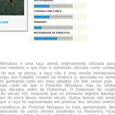
AFETUOSIDADE :
CUIDADO COM O PELO :
SCHER
TAMANHO :
NECESSIDADE DE EXERCICIO :
Miniatura é uma raça alemã originalmente utilizada par
nos roedores e que hoje é sobretudo utilizada como compa
o do que se pensa, a raça não é uma versão miniaturad
surgiu nos Estados Unidos da América e, ancorada na seme
foi ganhando cada vez mais adeptos. De fato, nesse país,
 mais cedo do que o Pinscher Miniatura, mas na verda
urgiu décadas antes do Doberman. O Doberman foi criado
 do século XIX, enquanto que os primeiros registos fidedig
tam do início desse mesmo século. Outras teorias vão aind
que a raça foi representada em pinturas dos séculos anterio
endência do Pinscher Miniatura foi mais aprofundada, des
descende de vários terriers existentes na Alemanha, inc