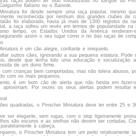
tras raças podem ter sido introduzidas no sangue do Pins
Galguinho Italiano ou o Baixote.
Miniatura foi desde sempre uma raça popular, mesmo qu
ialmente reconhecida por nenhum dos grandes clubes de 
alão foi elaborado, havia já mais de 1300 registos da ra
al, a raça sofreu um revés em termos de popularidade na s
mo tempo, os Estados Unidos da América renderam-s
ssegurando assim o seu lugar como o rei das raças de com
to
iniatura é um cão alegre, confiante e irrequieto.
fiar outros cães, ignorando a sua pequena estatura. Pode
ais, desde que tenha tido uma educação e socialização 
essita de um dono firme.
 com crianças bem comportadas, mas não tolera abusos, po
ado com os mais pequenos.
tento, é um bom cão de alerta que não hesita em fazer-
e aproximam. Por vezes os seus alertas podem resultar 
ral
es quadradas, o Pinscher Miniatura deve ter entre 25 e 3
e ser elegante, sem rugas, com o stop ligeiramente pronu
olhos são escuros e as orelhas não devem ser cortadas. C
 paralelamente à cabeça.
queno, o Pinscher Miniatura tem um peito relativamente l