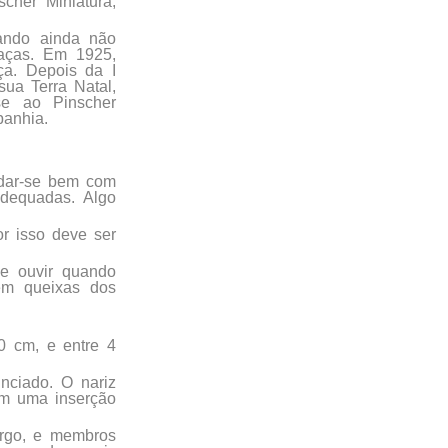
cher Miniatura,
ando ainda não
raças. Em 1925,
ça. Depois da I
ua Terra Natal,
e ao Pinscher
panhia.
 dar-se bem com
adequadas. Algo
r isso deve ser
se ouvir quando
em queixas dos
0 cm, e entre 4
nciado. O nariz
om uma inserção
argo, e membros