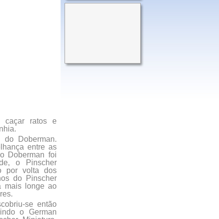
a caçar ratos e
nhia.
a do Doberman.
lhança entre as
 o Doberman foi
de, o Pinscher
 por volta dos
nos do Pinscher
a mais longe ao
res.
cobriu-se então
luindo o German