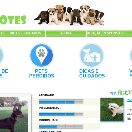
OTE
DICAS E CUIDADOS
AJUDA
ADOÇÃO RESPONSÁVEL
 DE
PETS
DICAS E
S
PERDIDOS
CUIDADOS
ATIVIDADE :
PO
INTELIGENCIA :
ma
24-
R$ 
CURIOSIDADE :