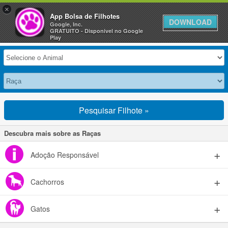
×
Anuncie Grátis »
App Bolsa de Filhotes
DOWNLOAD
Google, Inc.
GRATUITO - Disponivel no Google
Selecione seu Animal
Play
Pesquisar Filhote »
Descubra mais sobre as Raças
Adoção Responsável
Cachorros
Gatos