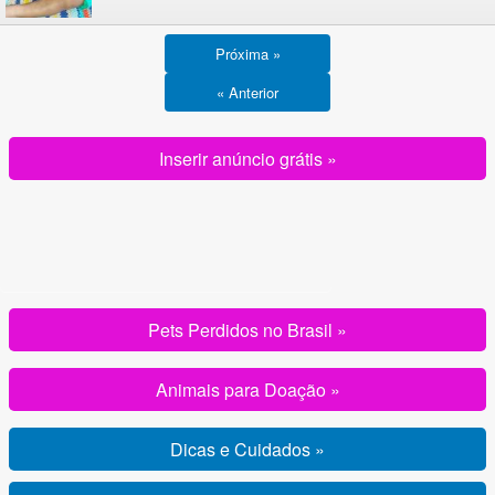
Próxima »
« Anterior
Inserir anúncio grátis »
Pets Perdidos no Brasil »
Animais para Doação »
Dicas e Cuidados »