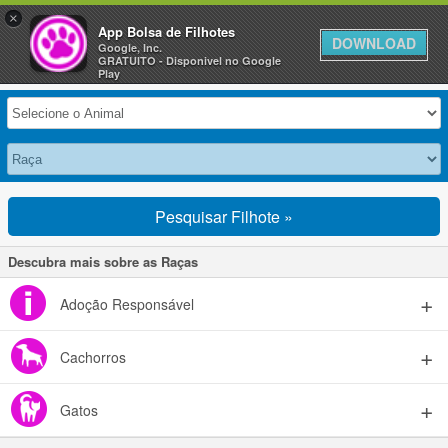
×
Anuncie Grátis »
App Bolsa de Filhotes
DOWNLOAD
Google, Inc.
GRATUITO - Disponivel no Google
Selecione seu Animal
Play
Pesquisar Filhote »
Descubra mais sobre as Raças
Adoção Responsável
Cachorros
Gatos