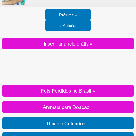
Próxima »
« Anterior
Inserir anúncio grátis »
Pets Perdidos no Brasil »
Animais para Doação »
Dicas e Cuidados »