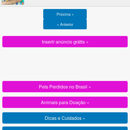
Próxima »
« Anterior
Inserir anúncio grátis »
Pets Perdidos no Brasil »
Animais para Doação »
Dicas e Cuidados »