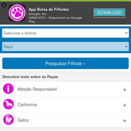
×
Anuncie Grátis »
App Bolsa de Filhotes
DOWNLOAD
Google, Inc.
GRATUITO - Disponivel no Google
Selecione seu Animal
Play
Pesquisar Filhote »
Descubra mais sobre as Raças
Adoção Responsável
Cachorros
Gatos