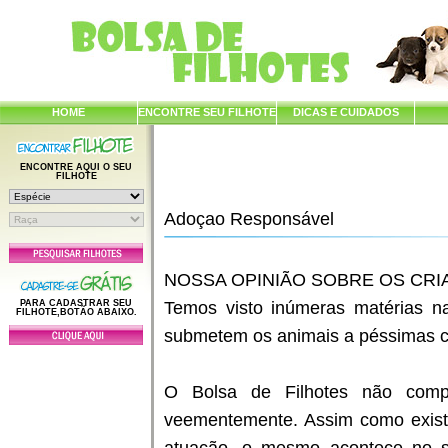
HOME
ENCONTRE SEU FILHOTE
DICAS E CUIDADOS
ENCONTRE AQUI O SEU
FILHOTE
Adoçao Responsável
NOSSA OPINIÃO SOBRE OS CR
PARA CADASTRAR SEU
Temos visto inúmeras matérias na
FILHOTE,BOTÃO ABAIXO.
submetem os animais a péssimas co
O Bolsa de Filhotes não comp
veementemente. Assim como exist