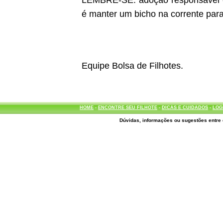
LEMBRE-SE: adoção responsável é d
é manter um bicho na corrente para
Equipe Bolsa de Filhotes.
HOME
-
ENCONTRE SEU FILHOTE
-
DICAS E CUIDADOS
-
LOG
Dúvidas, informações ou sugestões entre