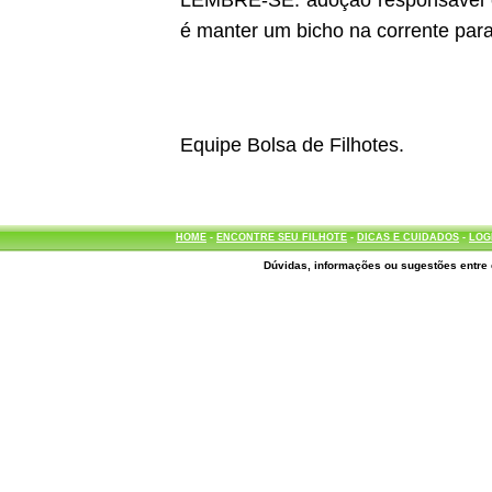
LEMBRE-SE: adoção responsável é d
é manter um bicho na corrente para
Equipe Bolsa de Filhotes.
HOME
-
ENCONTRE SEU FILHOTE
-
DICAS E CUIDADOS
-
LOG
Dúvidas, informações ou sugestões entre