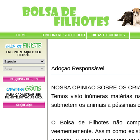
HOME
ENCONTRE SEU FILHOTE
DICAS E CUIDADOS
ENCONTRE AQUI O SEU
FILHOTE
Adoçao Responsável
NOSSA OPINIÃO SOBRE OS CR
PARA CADASTRAR SEU
Temos visto inúmeras matérias na
FILHOTE,BOTÃO ABAIXO.
submetem os animais a péssimas co
O Bolsa de Filhotes não comp
veementemente. Assim como exist