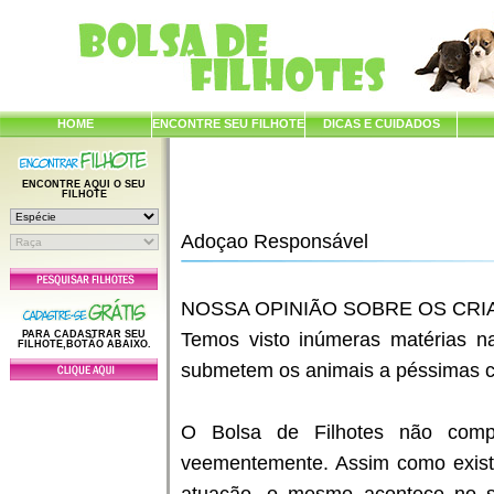
HOME
ENCONTRE SEU FILHOTE
DICAS E CUIDADOS
ENCONTRE AQUI O SEU
FILHOTE
Adoçao Responsável
NOSSA OPINIÃO SOBRE OS CR
PARA CADASTRAR SEU
Temos visto inúmeras matérias na
FILHOTE,BOTÃO ABAIXO.
submetem os animais a péssimas co
O Bolsa de Filhotes não comp
veementemente. Assim como exist