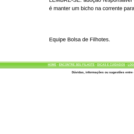
LEMBRE-SE: adoção responsável é d
é manter um bicho na corrente para
Equipe Bolsa de Filhotes.
HOME
-
ENCONTRE SEU FILHOTE
-
DICAS E CUIDADOS
-
LOG
Dúvidas, informações ou sugestões entre