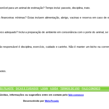
onível para um animal de estimação? Tempo inclui: passeio, disciplina, trato.
 financeiras mínimas? Estas incluem alimentação, abrigo, vacinas e reserva em caso de 
sico adequado? Inclui a preparação de ambiente em consonância com o porte do animal, s
responsável é disciplina, exercício, cuidado e carinho. Não é manter um bicho na corren
hotes.
EU FILHOTE
-
DICAS E CUIDADOS
-
LOGIN
-
AJUDA
-
TERMOS DE USO
-
FALE-CONOSCO
úvidas, informações ou sugestões entre em contato pelo
fale-conosco
Desenvolvido por
Web-People