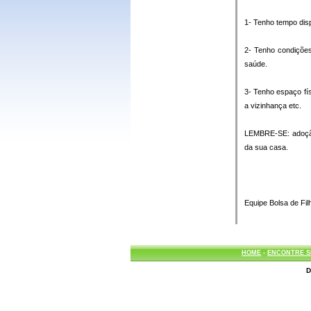
1- Tenho tempo disp
2- Tenho condições
saúde.
3- Tenho espaço fí
a vizinhança etc.
LEMBRE-SE: adoção 
da sua casa.
Equipe Bolsa de Fil
HOME
-
ENCONTRE S
D