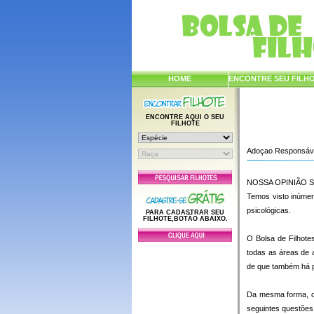
HOME
ENCONTRE SEU FILH
ENCONTRE AQUI O SEU
FILHOTE
Adoçao Responsáv
NOSSA OPINIÃO 
Temos visto inúmer
psicológicas.
PARA CADASTRAR SEU
FILHOTE,BOTÃO ABAIXO.
O Bolsa de Filhot
todas as áreas de 
de que também há p
Da mesma forma, o 
seguintes questões