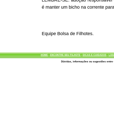
LEMBRE-SE: adoção responsável é d
é manter um bicho na corrente para
Equipe Bolsa de Filhotes.
HOME
-
ENCONTRE SEU FILHOTE
-
DICAS E CUIDADOS
-
LOG
Dúvidas, informações ou sugestões entre