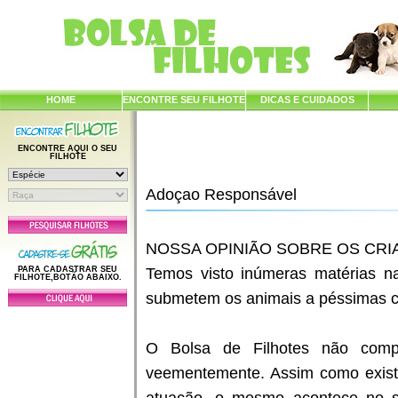
HOME
ENCONTRE SEU FILHOTE
DICAS E CUIDADOS
ENCONTRE AQUI O SEU
FILHOTE
Adoçao Responsável
NOSSA OPINIÃO SOBRE OS CR
PARA CADASTRAR SEU
Temos visto inúmeras matérias na
FILHOTE,BOTÃO ABAIXO.
submetem os animais a péssimas co
O Bolsa de Filhotes não comp
veementemente. Assim como exist