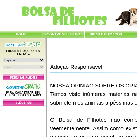
HOME
ENCONTRE SEU FILHOTE
DICAS E CUIDADOS
ENCONTRE AQUI O SEU
FILHOTE
Adoçao Responsável
NOSSA OPINIÃO SOBRE OS CR
PARA CADASTRAR SEU
Temos visto inúmeras matérias na
FILHOTE,BOTÃO ABAIXO.
submetem os animais a péssimas co
O Bolsa de Filhotes não comp
veementemente. Assim como exist