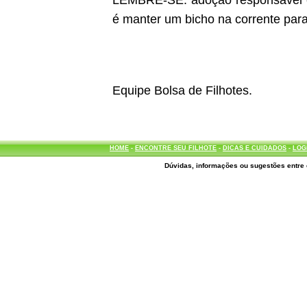
LEMBRE-SE: adoção responsável é d
é manter um bicho na corrente para
Equipe Bolsa de Filhotes.
HOME
-
ENCONTRE SEU FILHOTE
-
DICAS E CUIDADOS
-
LOG
Dúvidas, informações ou sugestões entre