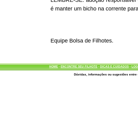
LEMBRE-SE: adoção responsável é d
é manter um bicho na corrente para
Equipe Bolsa de Filhotes.
HOME
-
ENCONTRE SEU FILHOTE
-
DICAS E CUIDADOS
-
LOG
Dúvidas, informações ou sugestões entre