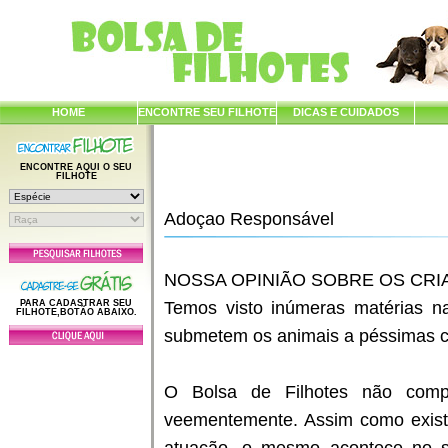
HOME
ENCONTRE SEU FILHOTE
DICAS E CUIDADOS
ENCONTRE AQUI O SEU
FILHOTE
Adoçao Responsável
NOSSA OPINIÃO SOBRE OS CR
PARA CADASTRAR SEU
Temos visto inúmeras matérias na
FILHOTE,BOTÃO ABAIXO.
submetem os animais a péssimas co
O Bolsa de Filhotes não comp
veementemente. Assim como exist