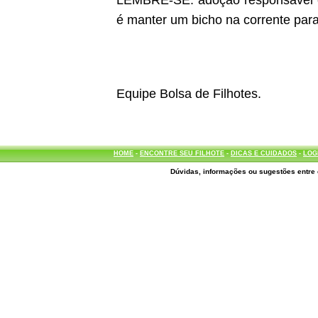
LEMBRE-SE: adoção responsável é d
é manter um bicho na corrente para
Equipe Bolsa de Filhotes.
HOME
-
ENCONTRE SEU FILHOTE
-
DICAS E CUIDADOS
-
LOG
Dúvidas, informações ou sugestões entre