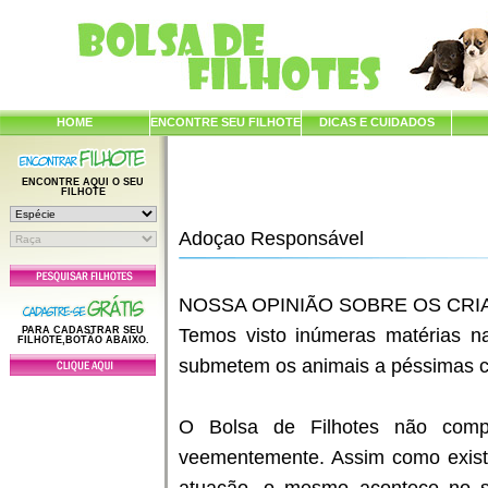
HOME
ENCONTRE SEU FILHOTE
DICAS E CUIDADOS
ENCONTRE AQUI O SEU
FILHOTE
Adoçao Responsável
NOSSA OPINIÃO SOBRE OS CR
PARA CADASTRAR SEU
Temos visto inúmeras matérias na
FILHOTE,BOTÃO ABAIXO.
submetem os animais a péssimas co
O Bolsa de Filhotes não comp
veementemente. Assim como exist