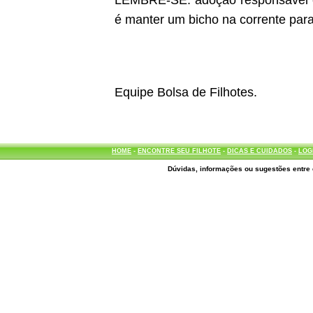
LEMBRE-SE: adoção responsável é d
é manter um bicho na corrente para
Equipe Bolsa de Filhotes.
HOME
-
ENCONTRE SEU FILHOTE
-
DICAS E CUIDADOS
-
LOG
Dúvidas, informações ou sugestões entre