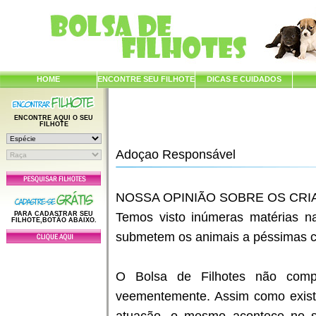
HOME
ENCONTRE SEU FILHOTE
DICAS E CUIDADOS
ENCONTRE AQUI O SEU
FILHOTE
Adoçao Responsável
NOSSA OPINIÃO SOBRE OS CR
PARA CADASTRAR SEU
Temos visto inúmeras matérias na
FILHOTE,BOTÃO ABAIXO.
submetem os animais a péssimas co
O Bolsa de Filhotes não comp
veementemente. Assim como exist