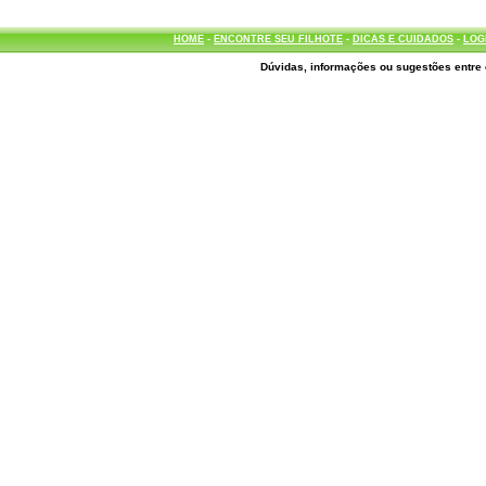
HOME
-
ENCONTRE SEU FILHOTE
-
DICAS E CUIDADOS
-
LOG
Dúvidas, informações ou sugestões entre