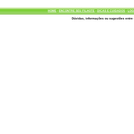
HOME
-
ENCONTRE SEU FILHOTE
-
DICAS E CUIDADOS
-
LOG
Dúvidas, informações ou sugestões entre