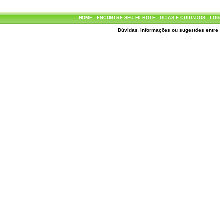
HOME
-
ENCONTRE SEU FILHOTE
-
DICAS E CUIDADOS
-
LOG
Dúvidas, informações ou sugestões entre