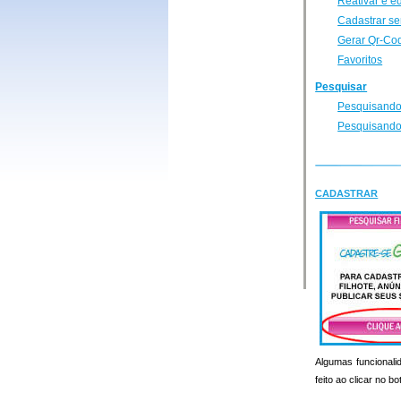
Reativar e e
Cadastrar se
Gerar Qr-Co
Favoritos
Pesquisar
Pesquisando
Pesquisando
CADASTRAR
Algumas funcionalid
feito ao clicar no b