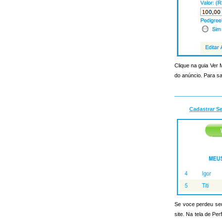
Clique na guia Ver
do anúncio. Para sa
Cadastrar S
Se voce perdeu seu 
site. Na tela de Pe