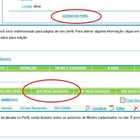
ocê será redirecionado para página de seu perfil. Para alterar alguma informação clique em a
rados para edição.
úncios
 localizada no Perfil, serão listados todos os anúncios de filhotes cadastrados no site. É poss