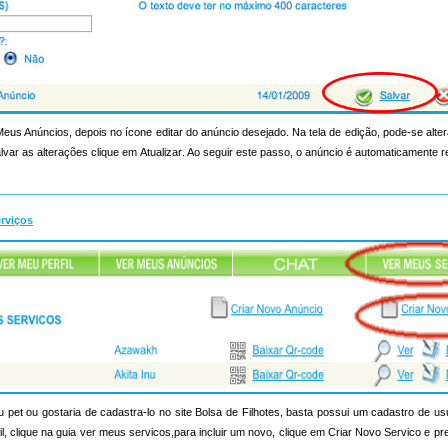
 Meus Anúncios, depois no ícone editar do anúncio desejado. Na tela de edição, pode-se alt
lvar as alterações clique em Atualizar. Ao seguir este passo, o anúncio é automaticamente 
erviços
pet ou gostaria de cadastra-lo no site Bolsa de Filhotes, basta possui um cadastro de us
rfil, clique na guia ver meus servicos,para incluir um novo, clique em Criar Novo Servico e p