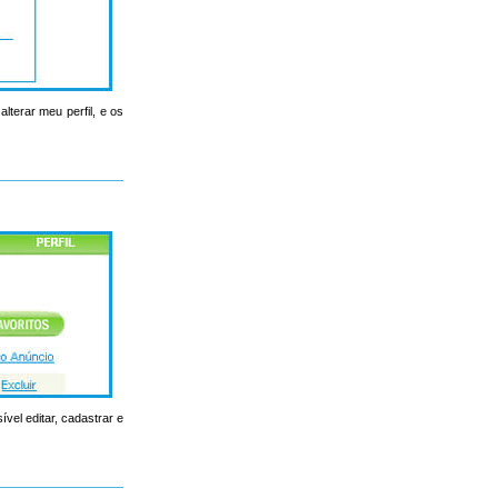
lterar meu perfil, e os
ível editar, cadastrar e