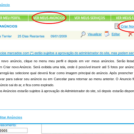
núncio
novo anúncio, clique no menu meu perfil e depois em ver meus anúncios. Serão list
m Criar novo Anúncio. Será exibida uma tela, onde é possível inserir até 5 fotos por anúnc
s carregá-las selecione qual deverá ficar como imagem principal do anúncio. Após preenche
lvar para salvar seu anúncio ou em Cancelar para retornar ao menu anterior. O Anuncio f
úncio sai do ar, e fica como expirado.
s Anúncios estarão sujeitos à aprovação do Administrador do site, só depois estarão dispon
ditar Anúncios