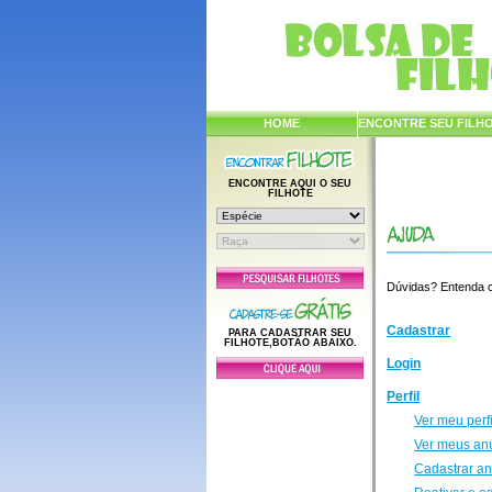
HOME
ENCONTRE SEU FILH
ENCONTRE AQUI O SEU
FILHOTE
Dúvidas? Entenda co
Cadastrar
PARA CADASTRAR SEU
FILHOTE,BOTÃO ABAIXO.
Login
Perfil
Ver meu perfi
Ver meus an
Cadastrar a