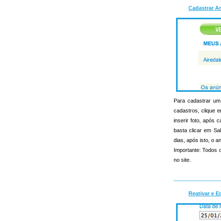
Cadastrar A
Para cadastrar um 
cadastros, clique e
inserir foto, apó
basta clicar em Sa
dias, após isto, o an
Importante: Todos o
no site.
Reativar e E