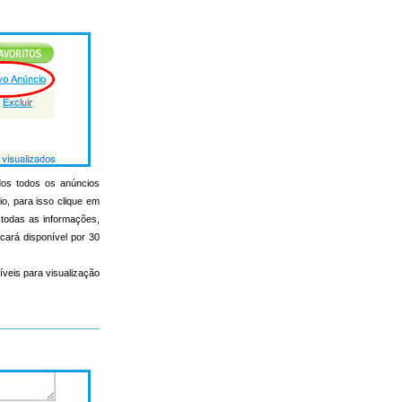
ados todos os anúncios
io, para isso clique em
r todas as informações,
icará disponível por 30
íveis para visualização