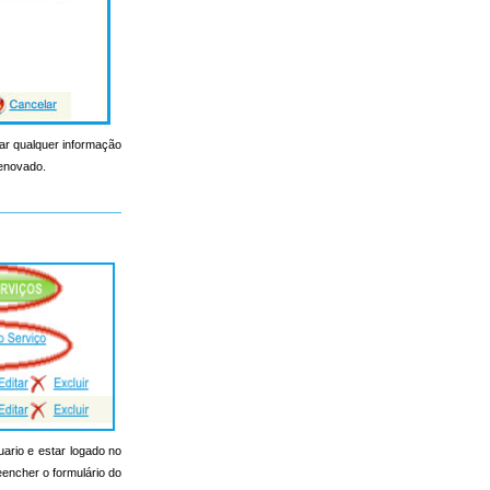
erar qualquer informação
renovado.
uario e estar logado no
reencher o formulário do