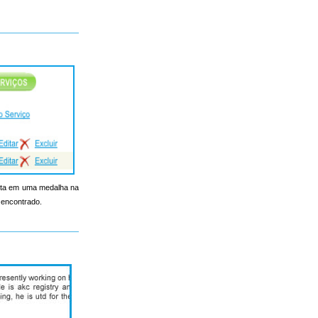
onta em uma medalha na
 encontrado.