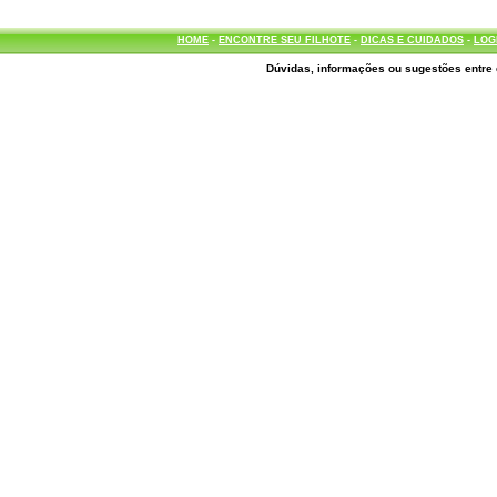
HOME
-
ENCONTRE SEU FILHOTE
-
DICAS E CUIDADOS
-
LOG
Dúvidas, informações ou sugestões entre