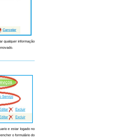
erar qualquer informação
renovado.
uario e estar logado no
reencher o formulário do