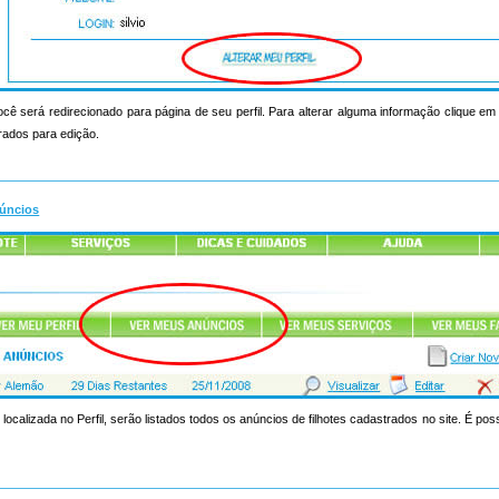
ocê será redirecionado para página de seu perfil. Para alterar alguma informação clique em a
rados para edição.
úncios
 localizada no Perfil, serão listados todos os anúncios de filhotes cadastrados no site. É poss