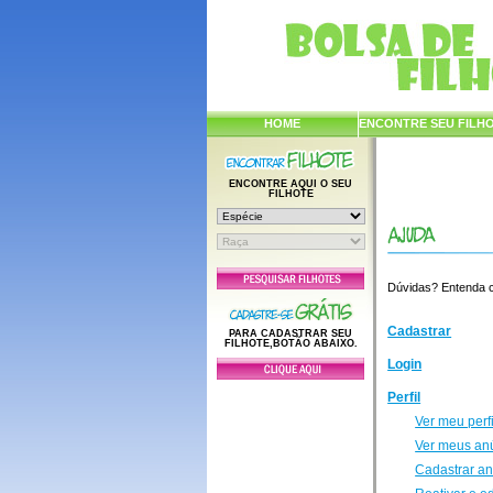
HOME
ENCONTRE SEU FILH
ENCONTRE AQUI O SEU
FILHOTE
Dúvidas? Entenda co
Cadastrar
PARA CADASTRAR SEU
FILHOTE,BOTÃO ABAIXO.
Login
Perfil
Ver meu perfi
Ver meus an
Cadastrar a