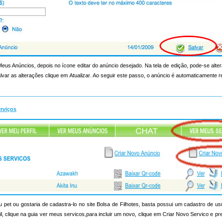
 Meus Anúncios, depois no ícone editar do anúncio desejado. Na tela de edição, pode-se alt
lvar as alterações clique em Atualizar. Ao seguir este passo, o anúncio é automaticamente 
erviços
pet ou gostaria de cadastra-lo no site Bolsa de Filhotes, basta possui um cadastro de us
rfil, clique na guia ver meus servicos,para incluir um novo, clique em Criar Novo Servico e p