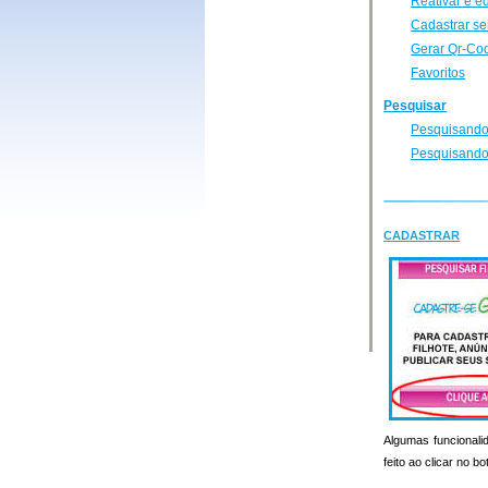
Reativar e e
Cadastrar se
Gerar Qr-Co
Favoritos
Pesquisar
Pesquisando
Pesquisando
CADASTRAR
Algumas funcionalid
feito ao clicar no b