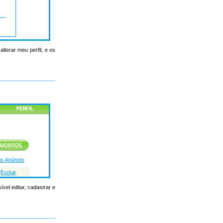
lterar meu perfil, e os
ível editar, cadastrar e