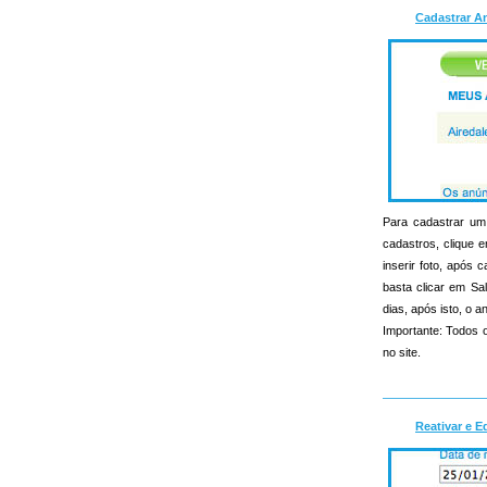
Cadastrar A
Para cadastrar um 
cadastros, clique e
inserir foto, apó
basta clicar em Sa
dias, após isto, o an
Importante: Todos o
no site.
Reativar e E