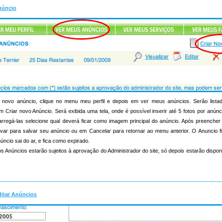
núncio
novo anúncio, clique no menu meu perfil e depois em ver meus anúncios. Serão list
m Criar novo Anúncio. Será exibida uma tela, onde é possível inserir até 5 fotos por anúnc
s carregá-las selecione qual deverá ficar como imagem principal do anúncio. Após preenche
lvar para salvar seu anúncio ou em Cancelar para retornar ao menu anterior. O Anuncio f
úncio sai do ar, e fica como expirado.
s Anúncios estarão sujeitos à aprovação do Administrador do site, só depois estarão dispon
ditar Anúncios