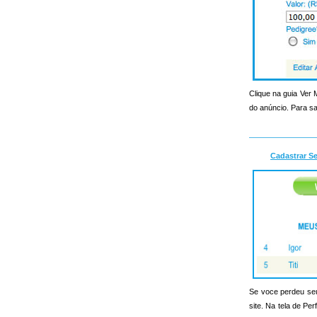
Clique na guia Ver
do anúncio. Para sa
Cadastrar S
Se voce perdeu seu 
site. Na tela de Pe