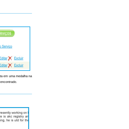
onta em uma medalha na
 encontrado.