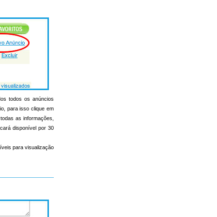
ados todos os anúncios
io, para isso clique em
r todas as informações,
icará disponível por 30
íveis para visualização