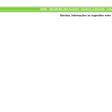
HOME
-
ENCONTRE SEU FILHOTE
-
DICAS E CUIDADOS
-
LOG
Dúvidas, informações ou sugestões entre