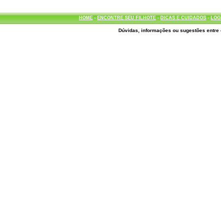
HOME
-
ENCONTRE SEU FILHOTE
-
DICAS E CUIDADOS
-
LOG
Dúvidas, informações ou sugestões entre