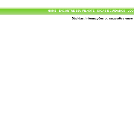
HOME
-
ENCONTRE SEU FILHOTE
-
DICAS E CUIDADOS
-
LOG
Dúvidas, informações ou sugestões entre