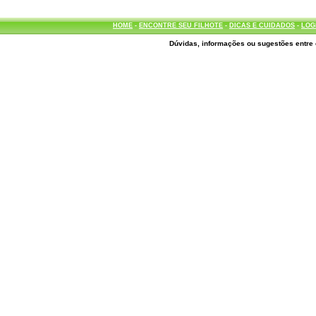
HOME
-
ENCONTRE SEU FILHOTE
-
DICAS E CUIDADOS
-
LOG
Dúvidas, informações ou sugestões entre