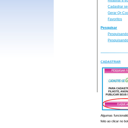
Reativar e e
Cadastrar se
Gerar Qr-Co
Favoritos
Pesquisar
Pesquisando
Pesquisando
CADASTRAR
Algumas funcionalid
feito ao clicar no b