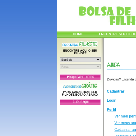
HOME
ENCONTRE SEU FILH
ENCONTRE AQUI O SEU
FILHOTE
Dúvidas? Entenda co
Cadastrar
PARA CADASTRAR SEU
FILHOTE,BOTÃO ABAIXO.
Login
Perfil
Ver meu perfi
Ver meus an
Cadastrar a