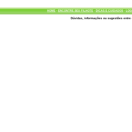
HOME
-
ENCONTRE SEU FILHOTE
-
DICAS E CUIDADOS
-
LOG
Dúvidas, informações ou sugestões entre