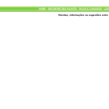
HOME
-
ENCONTRE SEU FILHOTE
-
DICAS E CUIDADOS
-
LOG
Dúvidas, informações ou sugestões entre