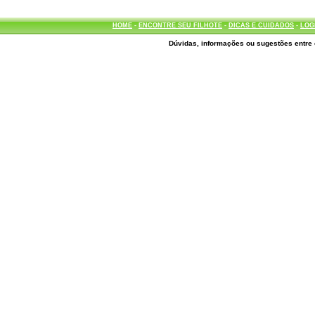
HOME
-
ENCONTRE SEU FILHOTE
-
DICAS E CUIDADOS
-
LOG
Dúvidas, informações ou sugestões entre