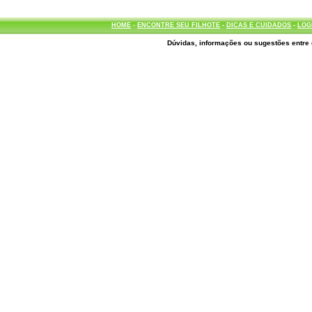
HOME
-
ENCONTRE SEU FILHOTE
-
DICAS E CUIDADOS
-
LOG
Dúvidas, informações ou sugestões entre