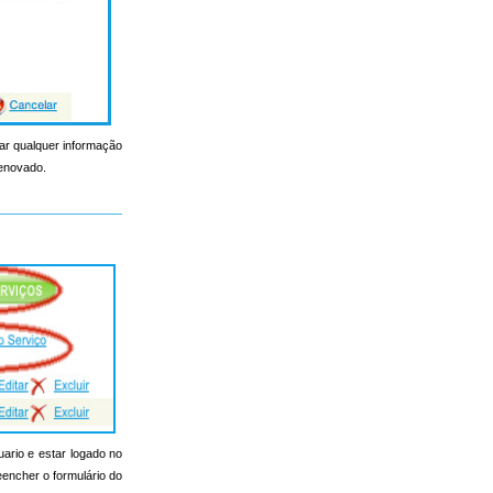
erar qualquer informação
renovado.
uario e estar logado no
reencher o formulário do