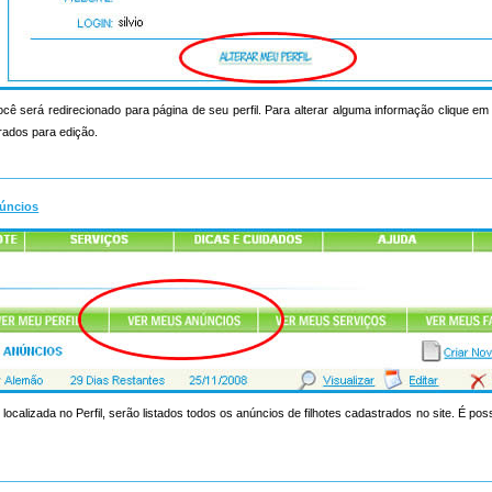
ocê será redirecionado para página de seu perfil. Para alterar alguma informação clique em a
rados para edição.
úncios
 localizada no Perfil, serão listados todos os anúncios de filhotes cadastrados no site. É poss