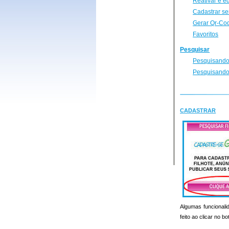
Reativar e e
Cadastrar se
Gerar Qr-Co
Favoritos
Pesquisar
Pesquisando
Pesquisando
CADASTRAR
Algumas funcionalid
feito ao clicar no b