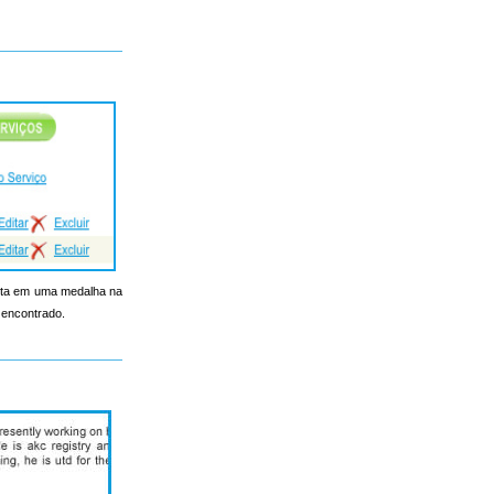
onta em uma medalha na
 encontrado.