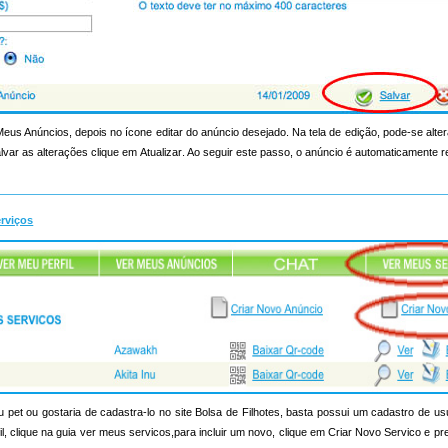
 Meus Anúncios, depois no ícone editar do anúncio desejado. Na tela de edição, pode-se alt
lvar as alterações clique em Atualizar. Ao seguir este passo, o anúncio é automaticamente 
erviços
pet ou gostaria de cadastra-lo no site Bolsa de Filhotes, basta possui um cadastro de us
rfil, clique na guia ver meus servicos,para incluir um novo, clique em Criar Novo Servico e p