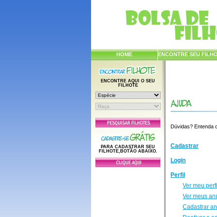
HOME
ENCONTRE SEU FILH
ENCONTRE AQUI O SEU
FILHOTE
Dúvidas? Entenda co
Cadastrar
PARA CADASTRAR SEU
FILHOTE,BOTÃO ABAIXO.
Login
Perfil
Ver meu perfi
Ver meus an
Cadastrar a