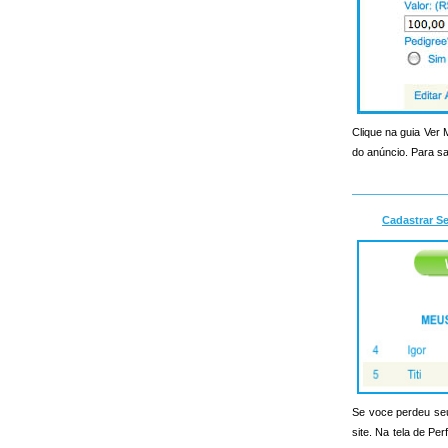
Clique na guia Ver
do anúncio. Para sa
Cadastrar S
Se voce perdeu seu 
site. Na tela de Pe