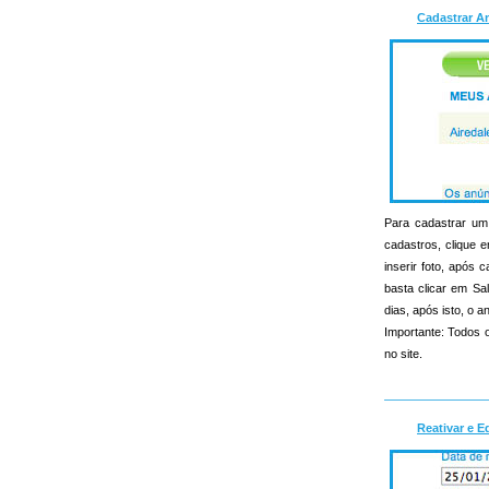
Cadastrar A
Para cadastrar um 
cadastros, clique e
inserir foto, apó
basta clicar em Sa
dias, após isto, o an
Importante: Todos o
no site.
Reativar e E