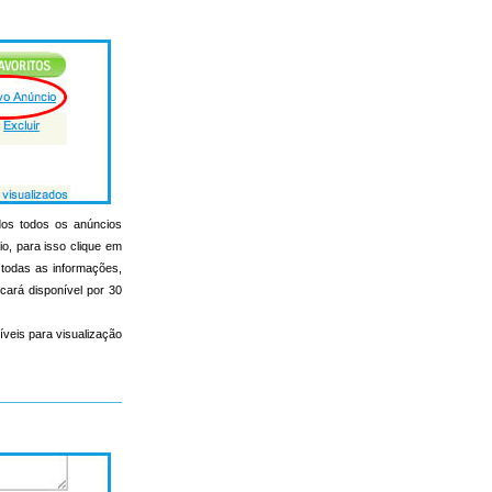
ados todos os anúncios
io, para isso clique em
r todas as informações,
icará disponível por 30
íveis para visualização