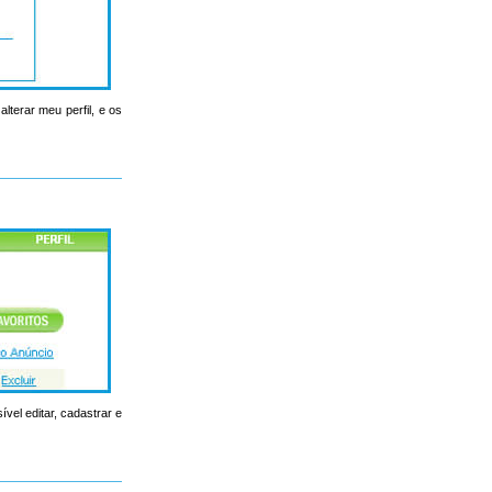
lterar meu perfil, e os
ível editar, cadastrar e