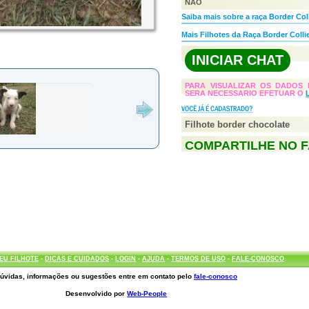
NÃO
Saiba mais sobre a raça Border Col
Mais Filhotes da Raça Border Colli
INICIAR CHAT
PARA VISUALIZAR OS DADOS 
SERA NECESSARIO EFETUAR O
Filhote border chocolate
COMPARTILHE NO 
EU FILHOTE
-
DICAS E CUIDADOS
-
LOGIN
-
AJUDA
-
TERMOS DE USO
-
FALE-CONOSCO
úvidas, informações ou sugestões entre em contato pelo
fale-conosco
Desenvolvido por
Web-People