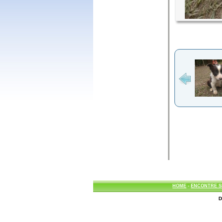
HOME
-
ENCONTRE S
D