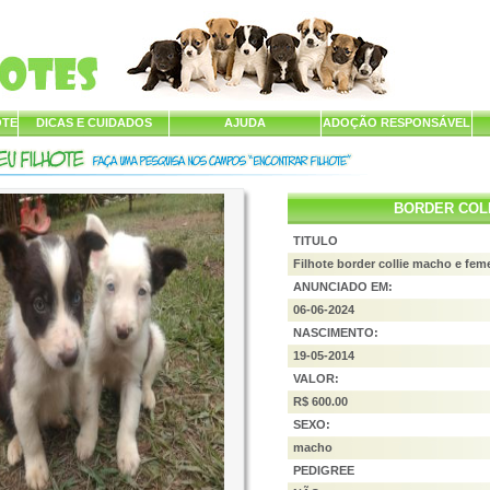
OTE
DICAS E CUIDADOS
AJUDA
ADOÇÃO RESPONSÁVEL
BORDER COL
TITULO
Filhote border collie macho e fem
ANUNCIADO EM:
06-06-2024
NASCIMENTO:
19-05-2014
VALOR:
R$ 600.00
SEXO:
macho
PEDIGREE