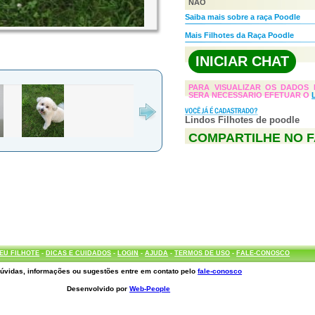
NÃO
Saiba mais sobre a raça Poodle
Mais Filhotes da Raça Poodle
INICIAR CHAT
PARA VISUALIZAR OS DADOS 
SERA NECESSARIO EFETUAR O
Lindos Filhotes de poodle
COMPARTILHE NO 
EU FILHOTE
-
DICAS E CUIDADOS
-
LOGIN
-
AJUDA
-
TERMOS DE USO
-
FALE-CONOSCO
úvidas, informações ou sugestões entre em contato pelo
fale-conosco
Desenvolvido por
Web-People