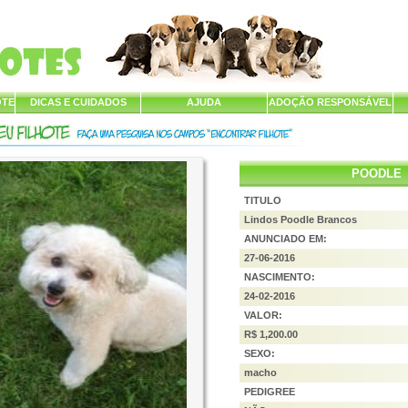
OTE
DICAS E CUIDADOS
AJUDA
ADOÇÃO RESPONSÁVEL
POODLE
TITULO
Lindos Poodle Brancos
ANUNCIADO EM:
27-06-2016
NASCIMENTO:
24-02-2016
VALOR:
R$ 1,200.00
SEXO:
macho
PEDIGREE