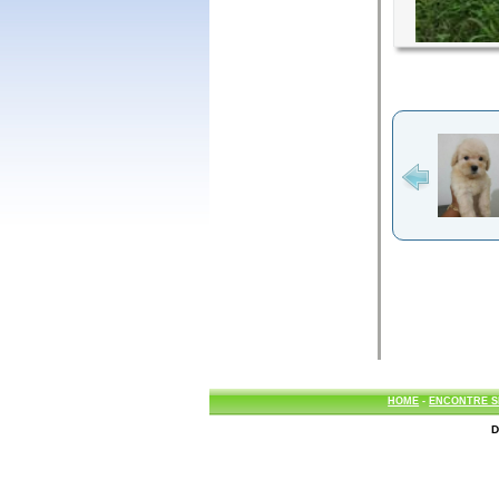
HOME
-
ENCONTRE S
D