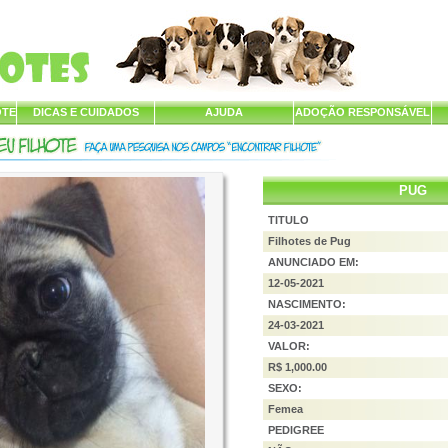
OTE
DICAS E CUIDADOS
AJUDA
ADOÇÃO RESPONSÁVEL
PUG
TITULO
Filhotes de Pug
ANUNCIADO EM:
12-05-2021
NASCIMENTO:
24-03-2021
VALOR:
R$ 1,000.00
SEXO:
Femea
PEDIGREE