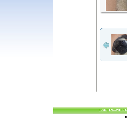
HOME
-
ENCONTRE S
D