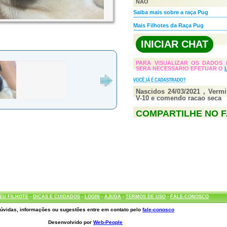
NÃO
Saiba mais sobre a raça Pug
Mais Filhotes da Raça Pug
INICIAR CHAT
PARA VISUALIZAR OS DADOS 
SERA NECESSARIO EFETUAR O
Nascidos 24/03/2021 , Vermi
V-10 e comendo racao seca
COMPARTILHE NO 
EU FILHOTE
-
DICAS E CUIDADOS
-
LOGIN
-
AJUDA
-
TERMOS DE USO
-
FALE-CONOSCO
úvidas, informações ou sugestões entre em contato pelo
fale-conosco
Desenvolvido por
Web-People