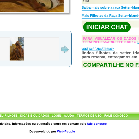
SIM
Saiba mais sobre a raça Setter-Irla
Mais Filhotes da Raça Setter-Irland
INICIAR CHAT
PARA VISUALIZAR OS DADOS 
SERA NECESSARIO EFETUAR O
lindos filhotes de setter ir
para reserva, entregamos em 
COMPARTILHE NO 
EU FILHOTE
-
DICAS E CUIDADOS
-
LOGIN
-
AJUDA
-
TERMOS DE USO
-
FALE-CONOSCO
úvidas, informações ou sugestões entre em contato pelo
fale-conosco
Desenvolvido por
Web-People