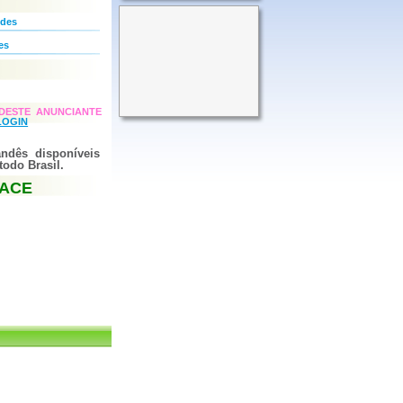
ndes
es
DESTE ANUNCIANTE
LOGIN
landês disponíveis
todo Brasil.
FACE