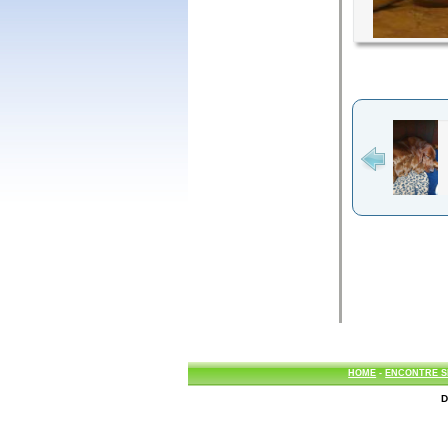
HOME
-
ENCONTRE S
D