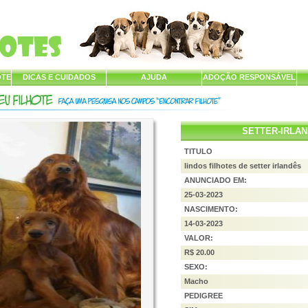
OTE
DICAS E CUIDADOS
AJUDA
ADOÇÃO RESPONSÁVEL
SETTER-IRLA
TITULO
lindos filhotes de setter irlandês
ANUNCIADO EM:
25-03-2023
NASCIMENTO:
14-03-2023
VALOR:
R$ 20.00
SEXO:
Macho
PEDIGREE