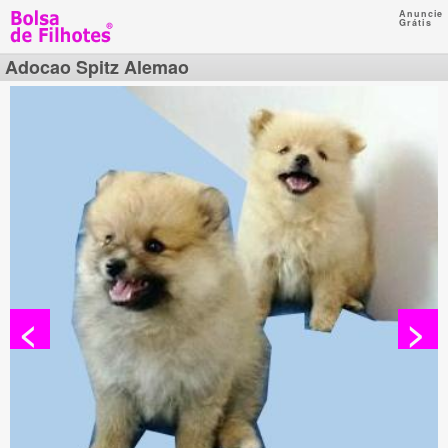
Anuncie
Grátis
Adocao Spitz Alemao
<
>