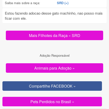
Saiba mais sobre a raça:
SRD (+)
Estou fazendo adocao desse gato machinho, nao posso mais
ficar com ele.
Mais Filhotes da Raça » SRD
Adoção Responsável
Animais para Adoção »
Compartilhe FACEBOOK »
Pets Perdidos no Brasil »