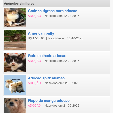
Anúncios similares
gatinha tigresa para adocao
ADOÇÃO
|
Nascidos em 12-08-2025
american bully
R$ 1,500.00
|
Nascidos em 10-10-2025
gato malhado adocao
ADOÇÃO
|
Nascidos em 22-02-2025
adocao spitz alemao
ADOÇÃO
|
Nascidos em 22-08-2025
fiapo de manga adocao
ADOÇÃO
|
Nascidos em 21-09-2022