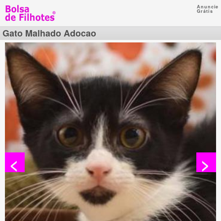
Anuncie
Grátis
Gato Malhado Adocao
<
>