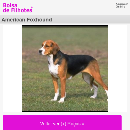
Anuncie
Grátis
American Foxhound
Voltar ver (+) Raças »