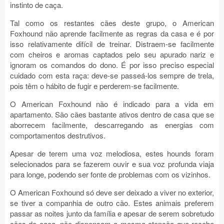
instinto de caça.
Tal como os restantes cães deste grupo, o American
Foxhound não aprende facilmente as regras da casa e é por
isso relativamente difícil de treinar. Distraem-se facilmente
com cheiros e aromas captados pelo seu apurado nariz e
ignoram os comandos do dono. É por isso preciso especial
cuidado com esta raça: deve-se passeá-los sempre de trela,
pois têm o hábito de fugir e perderem-se facilmente.
O American Foxhound não é indicado para a vida em
apartamento. São cães bastante ativos dentro de casa que se
aborrecem facilmente, descarregando as energias com
comportamentos destrutivos.
Apesar de terem uma voz melodiosa, estes hounds foram
selecionados para se fazerem ouvir e sua voz profunda viaja
para longe, podendo ser fonte de problemas com os vizinhos.
O American Foxhound só deve ser deixado a viver no exterior,
se tiver a companhia de outro cão. Estes animais preferem
passar as noites junto da família e apesar de serem sobretudo
cães de caça, não dispensam a mesma atenção que recebe