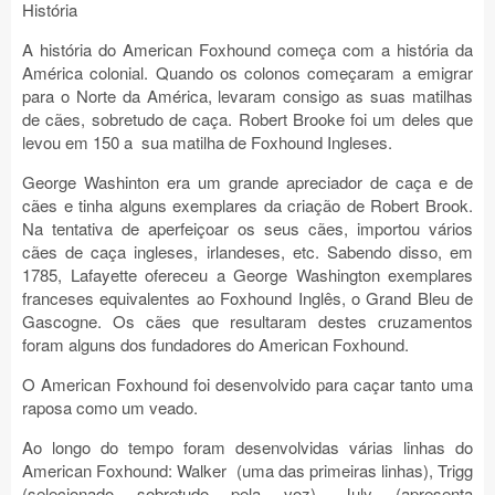
História
A história do American Foxhound começa com a história da
América colonial. Quando os colonos começaram a emigrar
para o Norte da América, levaram consigo as suas matilhas
de cães, sobretudo de caça. Robert Brooke foi um deles que
levou em 150 a
sua matilha de Foxhound Ingleses.
George Washinton era um grande apreciador de caça e de
cães e tinha alguns exemplares da criação de Robert Brook.
Na tentativa de aperfeiçoar os seus cães, importou vários
cães de caça ingleses, irlandeses, etc. Sabendo disso, em
1785, Lafayette ofereceu a George Washington exemplares
franceses equivalentes ao Foxhound Inglês, o Grand Bleu de
Gascogne. Os cães que resultaram destes cruzamentos
foram alguns dos fundadores do American Foxhound.
O American Foxhound foi desenvolvido para caçar tanto uma
raposa como um veado.
Ao longo do tempo foram desenvolvidas várias linhas do
American Foxhound: Walker
(uma das primeiras linhas), Trigg
(selecionado sobretudo pela voz), July (apresenta