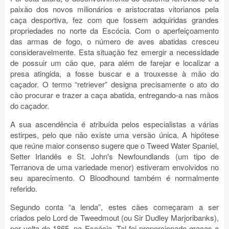
paixão dos novos milionários e aristocratas vitorianos pela
caça desportiva, fez com que fossem adquiridas grandes
propriedades no norte da Escócia. Com o aperfeiçoamento
das armas de fogo, o número de aves abatidas cresceu
consideravelmente. Esta situação fez emergir a necessidade
de possuir um cão que, para além de farejar e localizar a
presa atingida, a fosse buscar e a trouxesse à mão do
caçador. O termo “retriever” designa precisamente o ato do
cão procurar e trazer a caça abatida, entregando-a nas mãos
do caçador.
A sua ascendência é atribuída pelos especialistas a várias
estirpes, pelo que não existe uma versão única. A hipótese
que reúne maior consenso sugere que o Tweed Water Spaniel,
Setter Irlandês e St. John's Newfoundlands (um tipo de
Terranova de uma variedade menor) estiveram envolvidos no
seu aparecimento. O Bloodhound também é normalmente
referido.
Segundo conta “a lenda”, estes cães começaram a ser
criados pelo Lord de Tweedmout (ou Sir Dudley Marjoribanks),
por volta de 1865, na Escócia. Tal foi proporcionado graças a