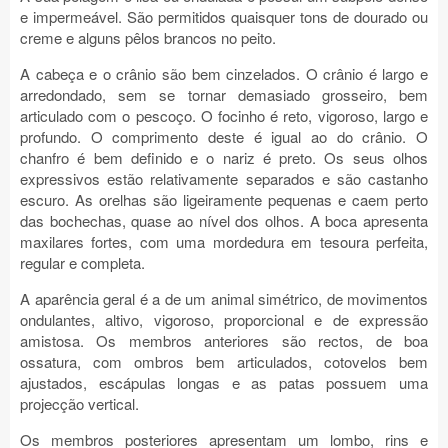
e impermeável. São permitidos quaisquer tons de dourado ou
creme e alguns pêlos brancos no peito.
A cabeça e o crânio são bem cinzelados. O crânio é largo e
arredondado, sem se tornar demasiado grosseiro, bem
articulado com o pescoço. O focinho é reto, vigoroso, largo e
profundo. O comprimento deste é igual ao do crânio. O
chanfro é bem definido e o nariz é preto. Os seus olhos
expressivos estão relativamente separados e são castanho
escuro. As orelhas são ligeiramente pequenas e caem perto
das bochechas, quase ao nível dos olhos. A boca apresenta
maxilares fortes, com uma mordedura em tesoura perfeita,
regular e completa.
A aparência geral é a de um animal simétrico, de movimentos
ondulantes, altivo, vigoroso, proporcional e de expressão
amistosa. Os membros anteriores são rectos, de boa
ossatura, com ombros bem articulados, cotovelos bem
ajustados, escápulas longas e as patas possuem uma
projecção vertical.
Os membros posteriores apresentam um lombo, rins e