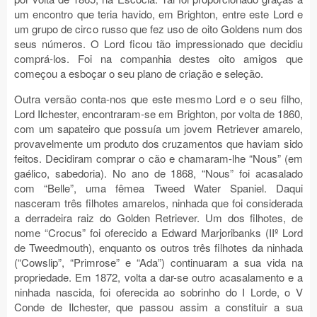
um encontro que teria havido, em Brighton, entre este Lord e
um grupo de circo russo que fez uso de oito Goldens num dos
seus números. O Lord ficou tão impressionado que decidiu
comprá-los. Foi na companhia destes oito amigos que
começou a esboçar o seu plano de criação e seleção.
Outra versão conta-nos que este mesmo Lord e o seu filho,
Lord Ilchester, encontraram-se em Brighton, por volta de 1860,
com um sapateiro que possuía um jovem Retriever amarelo,
provavelmente um produto dos cruzamentos que haviam sido
feitos. Decidiram comprar o cão e chamaram-lhe “Nous” (em
gaélico, sabedoria). No ano de 1868, “Nous” foi acasalado
com “Belle”, uma fêmea Tweed Water Spaniel. Daqui
nasceram três filhotes amarelos, ninhada que foi considerada
a derradeira raiz do Golden Retriever. Um dos filhotes, de
nome “Crocus” foi oferecido a Edward Marjoribanks (IIº Lord
de Tweedmouth), enquanto os outros três filhotes da ninhada
(“Cowslip”, “Primrose” e “Ada”) continuaram a sua vida na
propriedade. Em 1872, volta a dar-se outro acasalamento e a
ninhada nascida, foi oferecida ao sobrinho do I Lorde, o V
Conde de Ilchester, que passou assim a constituir a sua