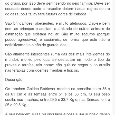
do grupo, por isso deve ser inserido no seio familiar. Deve ser
educado desde cedo a respeitar determinadas regras dentro
de casa, pois tal evitará futuras dores de cabeça.
São brincalhões, obedientes, e muito afetuosos. Dão-se bem
com as crianças e aceitam a amizade de outros animais de
estimação que existam no lar. São muito seguros (porque
pouco agressivos) e sociáveis, de forma que este não é
definitivamente o cão de guarda ideal.
São altamente inteligentes (uma das dez mais inteligentes do
mundo), motivo pelo qual se destacam em todo o tipo de
provas e tarefas, tais como: cão guia de cegos e no auxílio
nas terapias com doentes mentais e físicos.
Descrição
Os machos Golden Retriever medem na cernelha entre 56 e
os 61 cm e as fêmeas entre 51 e os 56 cm. O seu peso
oscila, nos machos, entre 29,5 e 33,7 Kg e, nas fêmeas, entre
25 e 29,5 Kg.
A sua pelagem é lisa ou ondulada e possui um subpêlo denso