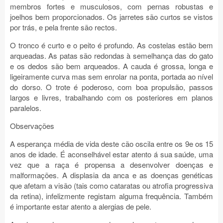
membros fortes e musculosos, com pernas robustas e
joelhos bem proporcionados. Os jarretes são curtos se vistos
por trás, e pela frente são rectos.
O tronco é curto e o peito é profundo. As costelas estão bem
arqueadas. As patas são redondas à semelhança das do gato
e os dedos são bem arqueados. A cauda é grossa, longa e
ligeiramente curva mas sem enrolar na ponta, portada ao nível
do dorso. O trote é poderoso, com boa propulsão, passos
largos e livres, trabalhando com os posteriores em planos
paralelos.
Observações
A esperança média de vida deste cão oscila entre os 9e os 15
anos de idade. É aconselhável estar atento á sua saúde, uma
vez que a raça é propensa a desenvolver doenças e
malformações. A displasia da anca e as doenças genéticas
que afetam a visão (tais como cataratas ou atrofia progressiva
da retina), infelizmente registam alguma frequência. Também
é importante estar atento a alergias de pele.