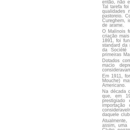
então, não e
Tal tarefa fo
qualidades 
pastoreio. C
Cureghem, id
de arame.
O Malinois f
criação mais
1891, foi f
standard da 
da Société 
primeiras Mal
Dotados com
macio depr
consideravam
Em 1911, for
Mouche) mas
Americano.
Na década d
que, em 19
prestigiad
importação
consideravel
daquele club
Atualmente,
assim, uma 
Clube neoze