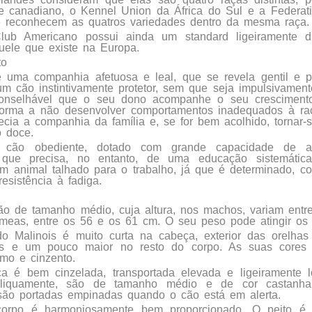
e canadiano, o Kennel Union da África do Sul e a Federat
le reconhecem as quatros variedades dentro da mesma raça.
ub Americano possui ainda um standard ligeiramente di
uele que existe na Europa.
to
é uma companhia afetuosa e leal, que se revela gentil e 
um cão instintivamente protetor, sem que seja impulsivament
onselhável que o seu dono acompanhe o seu crescimento
 forma a não desenvolver comportamentos inadequados à ra
ecia a companhia da família e, se for bem acolhido, tornar
o doce.
cão obediente, dotado com grande capacidade de a
a, que precisa, no entanto, de uma educação sistemátic
m animal talhado para o trabalho, já que é determinado, co
esistência à fadiga.
o de tamanho médio, cuja altura, nos machos, variam entr
meas, entre os 56 e os 61 cm. O seu peso pode atingir os
 Malinois é muito curta na cabeça, exterior das orelhas e
 e um pouco maior no resto do corpo. As suas cores 
mo e cinzento.
a é bem cinzelada, transportada elevada e ligeiramente 
obliquamente, são de tamanho médio e de cor castanh
 são portadas empinadas quando o cão está em alerta.
corpo é harmoniosamente bem proporcionado. O peito é