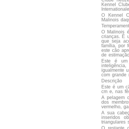
Kennel Club
Internationa
O Kennel Cl
Malinois daq
Temperamen
O Malinois 
crianças. É 
que seja ac
família, por
este cão apr
de estimaçã
Este é um 
inteligênci
igualmente u
com grande r
Descrição
Este é um cã
cm e, nas fê
A pelagem do
dos membros
vermelho, ga
A sua cabeç
inseridos 
triangulares
O restante 