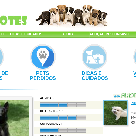
OTE
DICAS E CUIDADOS
AJUDA
ADOÇÃO RESPONSÁVEL
 DE
PETS
DICAS E
S
PERDIDOS
CUIDADOS
ATIVIDADE :
PO
INTELIGENCIA :
ma
24-
R$ 
CURIOSIDADE :