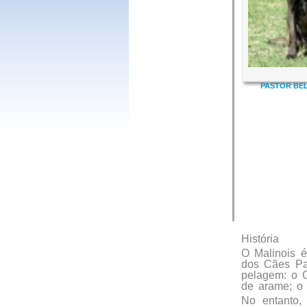
PASTOR BE
História
O Malinois é
dos Cães Pas
pelagem: o 
de arame; o 
No entanto, 