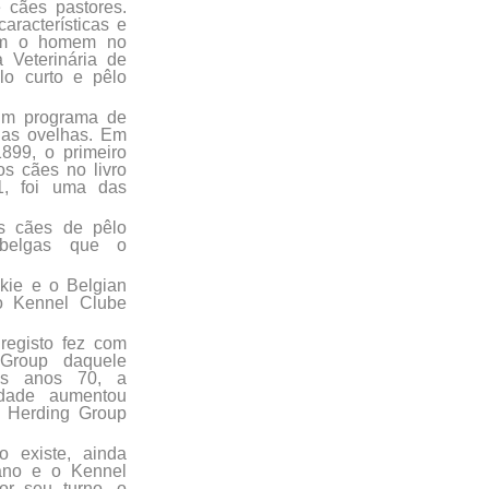
 cães pastores.
aracterísticas e
rem o homem no
 Veterinária de
êlo curto e pêlo
 um programa de
r as ovelhas. Em
899, o primeiro
os cães no livro
1, foi uma das
es cães de pêlo
 belgas que o
kie e o Belgian
o Kennel Clube
registo fez com
Group daquele
Nos anos 70, a
idade aumentou
o Herding Group
o existe, ainda
iano e o Kennel
or seu turno, o