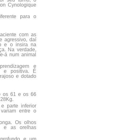
ion Cynologique
ferente para o
paciente com as
e agressivo, daí
 e o insira na
ça. Na verdade,
-se-á num animal
prendizagem e
a e positiva. É
rajoso e dotado
e os 61 e os 66
 28Kg.
 parte inferior
variam entre o
longa. Os olhos
a e as orelhas
 profundo e um