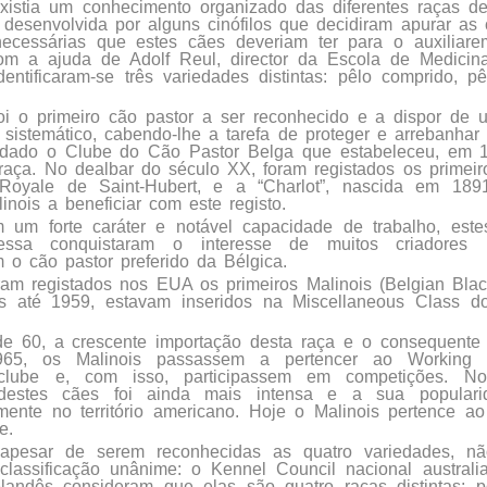
xistia um conhecimento organizado das diferentes raças de
i desenvolvida por alguns cinófilos que decidiram apurar as c
necessárias que estes cães deveriam ter para o auxilia
om a ajuda de Adolf Reul, director da Escola de Medicina
entificaram-se três variedades distintas: pêlo comprido, p
oi o primeiro cão pastor a ser reconhecido e a dispor de
 sistemático, cabendo-lhe a tarefa de proteger e arrebanha
undado o Clube do Cão Pastor Belga que estabeleceu, em 1
raça. No dealbar do século XX, foram registados os primeir
Royale de Saint-Hubert, e a “Charlot”, nascida em 189
inois a beneficiar com este registo.
 um forte caráter e notável capacidade de trabalho, est
essa conquistaram o interesse de muitos criadores
 o cão pastor preferido da Bélgica.
am registados nos EUA os primeiros Malinois (Belgian Blac
 até 1959, estavam inseridos na Miscellaneous Class d
e 60, a crescente importação desta raça e o consequente 
65, os Malinois passassem a pertencer ao Working 
o clube e, com isso, participassem em competições. 
 destes cães foi ainda mais intensa e a sua popular
mente no território americano. Hoje o Malinois pertence a
e.
 apesar de serem reconhecidas as quatro variedades, nã
classificação unânime: o Kennel Council nacional austral
landês consideram que elas são quatro raças distintas; p